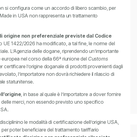
on si configura come un accordo di libero scambio, per
ti Made in USA non rappresenta un trattamento
i origine non preferenziale previste dal Codice
to UE 1422/2026 ha modificato, a tal fine, le norme del
nziale. L’Agenzia delle dogane, riprendendo un’importante
 europea nel corso della 66ª riunione del
Customs
r certificare l’origine doganale di prodotti provenienti dagli
lato, l’importatore non dovrà richiedere il rilascio di
le statunitense.
ll’origine
, in base al quale è l’importatore a dover fornire
 delle merci, non essendo previsto uno specifico
 USA.
isciplinino le modalità di certificazione dell’origine USA,
 per poter beneficiare del trattamento tariffario