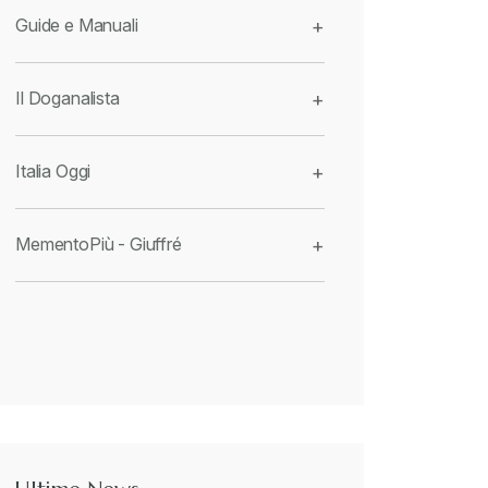
Guide e Manuali
+
Il Doganalista
+
Italia Oggi
+
MementoPiù - Giuffré
+