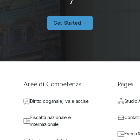
G
e
t
S
t
a
r
t
e
d
+
Aree di Competenza
Pages
Diritto doganale, Iva e accise
Studio 
Fiscalità nazionale e
Contatti
internazionale
Eventi 