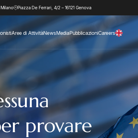
 Milano
Piazza De Ferrari, 4/2 – 16121 Genova
onisti
Aree di Attività
News
Media
Pubblicazioni
Careers
essuna
per provare