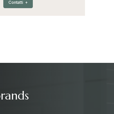
C
o
n
t
a
t
t
i
+
brands