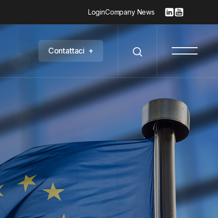
Login
Company News
C
o
n
t
a
t
t
a
c
i
+