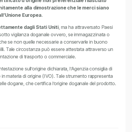
rtificato d’origine non preferenziale rilasciato
unitamente alla dimostrazione che le merci siano
all’Unione Europea
.
ttamente dagli Stati Uniti
, ma ha attraversato Paesi
a sotto vigilanza doganale ovvero, se immagazzinata o
fiche se non quelle necessarie a conservarle in buono
gilli. Tale circostanza può essere attestata attraverso un
entazione di trasporto o commerciale.
ntestazione sull’origine dichiarata, l’Agenzia consiglia di
e in materia di origine (IVO). Tale strumento rappresenta
elle dogane, che certifica l’origine doganale del prodotto.