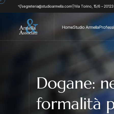
segreteria@studioarmella.com
Via Torino, 15/6 – 20123
Home
Studio Armella
Professi
Dogane: n
formalità 