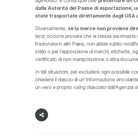
agevolato, è comunque utile
presentare un ce
dalla Autorità del Paese di esportazione, 
state trasportate direttamente dagli USA 
Diversamente,
se la merce non proviene dire
terzi, occorre provare che la stessa sia rimast
frazionata in altri Paesi, non abbia subito modi
stato o per l’apposizione di marchi, etichette, si
certificato di non manipolazione o altra docum
In tali situazioni, per escludere ogni possibile co
chiedere il rilascio di un’Informazione vincolant
un vero e proprio
ruling
rilasciato dall’Agenzia d