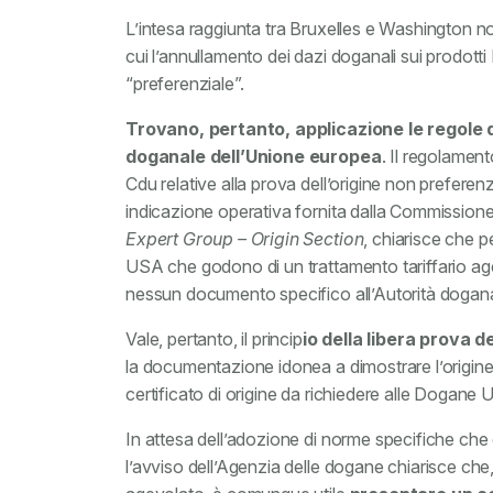
L’intesa raggiunta tra Bruxelles e Washington n
cui l’annullamento dei dazi doganali sui prodot
“preferenziale”.
Trovano, pertanto, applicazione le regole d
doganale dell’Unione europea
. Il regolamen
Cdu relative alla prova dell’origine non prefere
indicazione operativa fornita dalla Commissione
Expert Group – Origin Section
, chiarisce che pe
USA che godono di un trattamento tariffario agevo
nessun documento specifico all’Autorità dogana
Vale, pertanto, il princip
io della libera prova de
la documentazione idonea a dimostrare l’origine
certificato di origine da richiedere alle Dogane
In attesa dell’adozione di norme specifiche che d
l’avviso dell’Agenzia delle dogane chiarisce che,