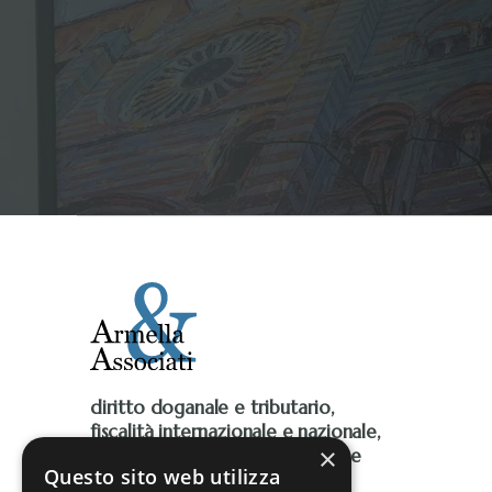
diritto doganale e tributario,
fiscalità internazionale e nazionale,
×
Iva, accise, fiscalità ambientale e
Questo sito web utilizza
contenzioso tributario