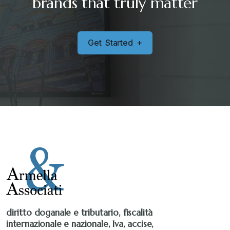
brands that truly matter
G
e
t
S
t
a
r
t
e
d
+
diritto doganale e tributario, fiscalità
internazionale e nazionale, Iva, accise,