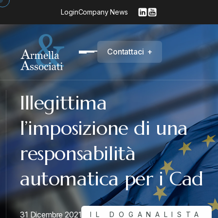
Login
Company News
C
o
n
t
a
t
t
a
c
i
+
Illegittima
l’imposizione di una
responsabilità
automatica per i Cad
31 Dicembre 2021
IL DOGANALISTA