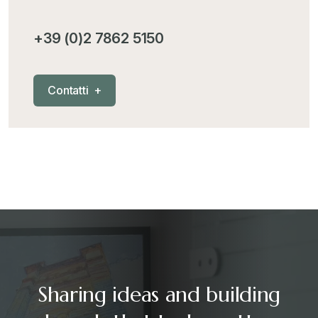
+39 (0)2 7862 5150
C
o
n
t
a
t
t
i
+
Sharing ideas and building