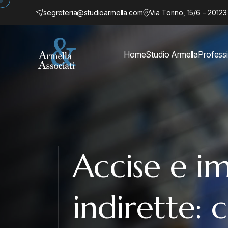
segreteria@studioarmella.com
Via Torino, 15/6 – 20123
Home
Studio Armella
Professi
Accise e i
indirette: c