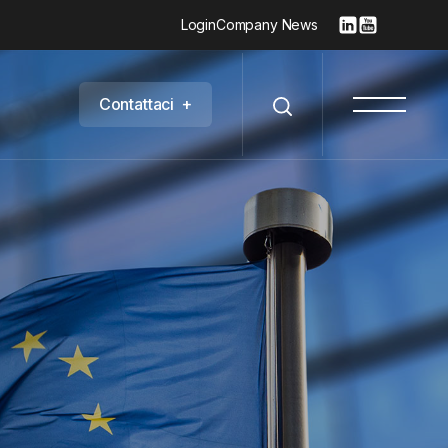
Login
Company News
C
o
n
t
a
t
t
a
c
i
+