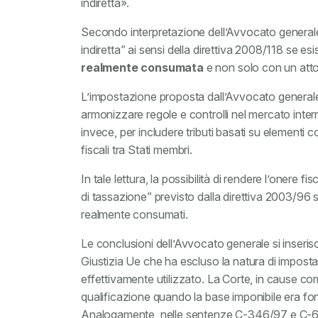
indiretta».
Secondo interpretazione dell’Avvocato generale
indiretta” ai sensi della direttiva 2008/118 se es
realmente consumata
e non solo con un att
L’impostazione proposta dall’Avvocato generale d
armonizzare regole e controlli nel mercato inter
invece, per includere tributi basati su elementi co
fiscali tra Stati membri.
In tale lettura, la possibilità di rendere l’onere f
di tassazione” previsto dalla direttiva 2003/96 s
realmente consumati.
Le conclusioni dell’Avvocato generale si inseris
Giustizia Ue che ha escluso la natura di imposta 
effettivamente utilizzato. La Corte, in cause co
qualificazione quando la base imponibile era fond
Analogamente, nelle sentenze C-346/97 e C-64/1