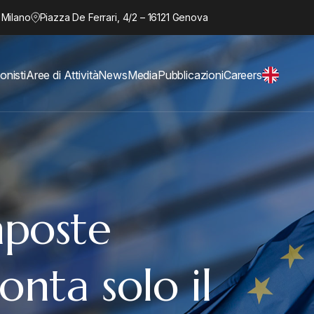
 Milano
Piazza De Ferrari, 4/2 – 16121 Genova
onisti
Aree di Attività
News
Media
Pubblicazioni
Careers
mposte
onta solo il