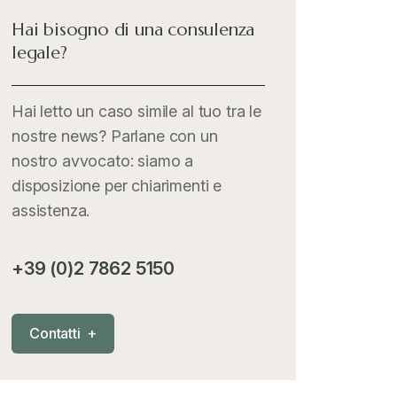
Hai bisogno di una consulenza
legale?
Hai letto un caso simile al tuo tra le
nostre news? Parlane con un
nostro avvocato: siamo a
disposizione per chiarimenti e
assistenza.
+39 (0)2 7862 5150
C
o
n
t
a
t
t
i
+