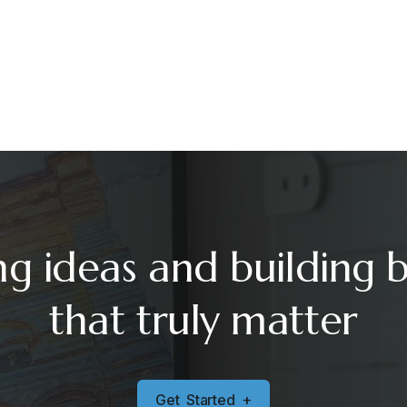
ng ideas and building 
that truly matter
G
e
t
S
t
a
r
t
e
d
+