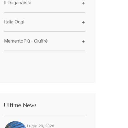
Il Doganalista
+
Italia Oggi
+
MementoPiù - Giuffré
+
Ultime News
Luglio 29, 2026