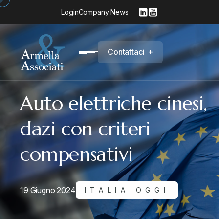
Login
Company News
C
o
n
t
a
t
t
a
c
i
+
Auto elettriche cinesi,
dazi con criteri
compensativi
19 Giugno 2024
ITALIA OGGI