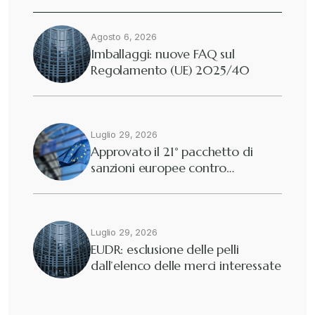
Agosto 6, 2026
Diritto tributario internazionale
+
Imballaggi: nuove FAQ sul
Regolamento (UE) 2025/40
Diritto tributario nazionale
+
Dogane
Luglio 29, 2026
+
Approvato il 21° pacchetto di
sanzioni europee contro…
Eutekne
+
Fisco e tributi
+
Luglio 29, 2026
EUDR: esclusione delle pelli
dall’elenco delle merci interessate
Guide e Manuali
+