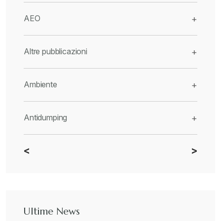
AEO
+
Altre pubblicazioni
+
Ambiente
+
Antidumping
+
<
>
CBAM
+
Dazi
+
Ultime News
Deforestazione
+