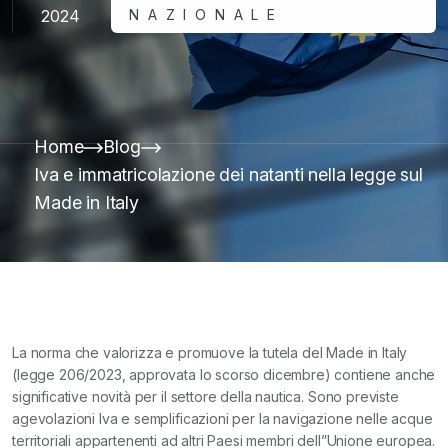
2024
NAZIONALE
Home
Blog
Iva e immatricolazione dei natanti nella legge sul
Made in Italy
La norma che valorizza e promuove la tutela del Made in Italy
(legge 206/2023, approvata lo scorso dicembre) contiene anche
significative novità per il settore della nautica. Sono previste
agevolazioni Iva e semplificazioni per la navigazione nelle acque
territoriali appartenenti ad altri Paesi membri dell”Unione europea.