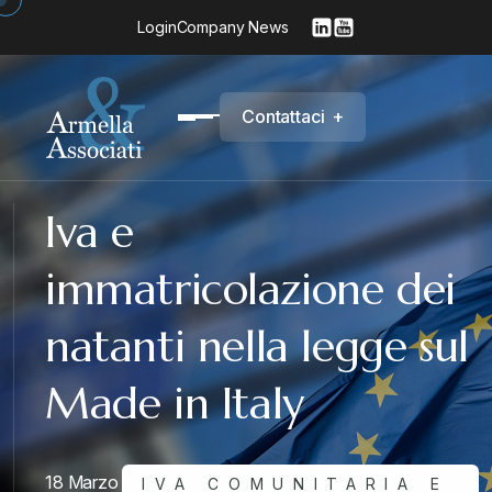
Login
Company News
C
o
n
t
a
t
t
a
c
i
+
Iva e
immatricolazione dei
natanti nella legge sul
Made in Italy
18 Marzo
IVA COMUNITARIA E