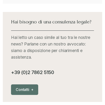
Il Doganalista
+
International Trade Topics
+
Hai bisogno di una consulenza legale?
Italia Oggi
+
Hai letto un caso simile al tuo tra le nostre
news? Parlane con un nostro avvocato:
Iva comunitaria e nazionale
+
siamo a disposizione per chiarimenti e
assistenza.
MementoPiù - Giuffré
+
+39 (0)2 7862 5150
Mercosur
+
C
o
n
t
a
t
t
i
+
Nautica
+