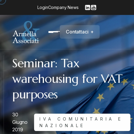
Login
Company News
C
o
n
t
a
t
t
a
c
i
+
Seminar: Tax
warehousing for VAT
purposes
30
IVA COMUNITARIA E
Giugno
NAZIONALE
2019