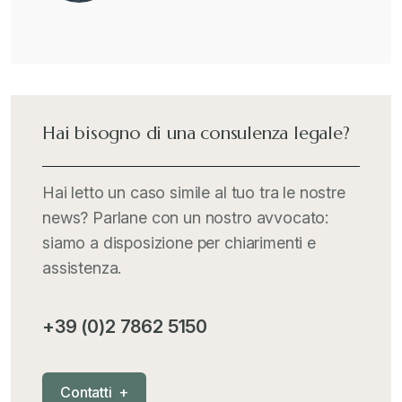
Guide e Manuali
+
Il Doganalista
+
International Trade Topics
+
Hai bisogno di una consulenza legale?
Italia Oggi
+
Hai letto un caso simile al tuo tra le nostre
news? Parlane con un nostro avvocato:
Iva comunitaria e nazionale
+
siamo a disposizione per chiarimenti e
assistenza.
MementoPiù - Giuffré
+
+39 (0)2 7862 5150
Mercosur
+
C
o
n
t
a
t
t
i
+