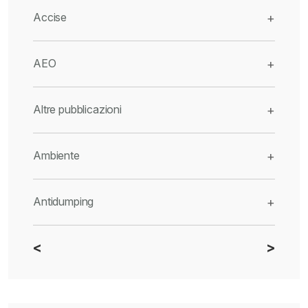
Accise
+
AEO
+
Altre pubblicazioni
+
Ambiente
+
Antidumping
+
<
>
CBAM
+
Dazi
+