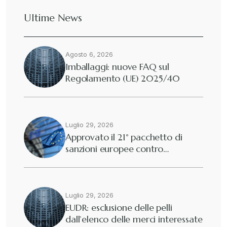
Ultime News
Deforestazione
+
Agosto 6, 2026
Diritto tributario internazionale
+
Imballaggi: nuove FAQ sul
Regolamento (UE) 2025/40
Diritto tributario nazionale
+
Dogane
Luglio 29, 2026
+
Approvato il 21° pacchetto di
sanzioni europee contro…
Eutekne
+
Fisco e tributi
+
Luglio 29, 2026
EUDR: esclusione delle pelli
dall’elenco delle merci interessate