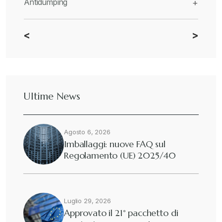
Antidumping
+
<
>
CBAM
+
Dazi
+
Ultime News
Deforestazione
+
Agosto 6, 2026
Diritto tributario internazionale
+
Imballaggi: nuove FAQ sul
Regolamento (UE) 2025/40
Diritto tributario nazionale
+
Dogane
Luglio 29, 2026
+
Approvato il 21° pacchetto di