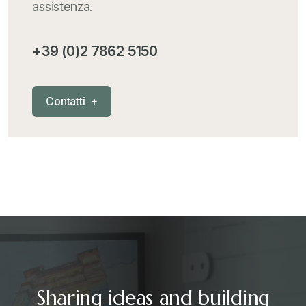
assistenza.
MementoPiù - Giuffré
+
+39 (0)2 7862 5150
Mercosur
+
C
o
n
t
a
t
t
i
+
Nautica
+
News
+
Pubblicazioni
+
RAEE
+
Sharing ideas and building