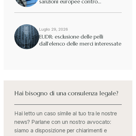
sanzioni europee contro…
Eutekne
+
Fisco e tributi
+
Luglio 29, 2026
EUDR: esclusione delle pelli
dall’elenco delle merci interessate
Guide e Manuali
+
Il Doganalista
+
International Trade Topics
+
Hai bisogno di una consulenza legale?
Italia Oggi
+
Hai letto un caso simile al tuo tra le nostre
news? Parlane con un nostro avvocato:
Iva comunitaria e nazionale
+
siamo a disposizione per chiarimenti e