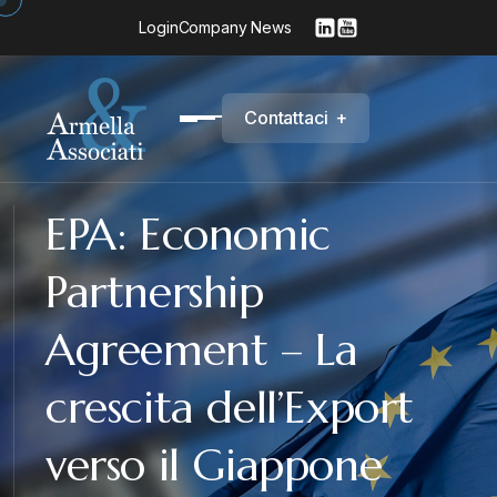
Login
Company News
C
o
n
t
a
t
t
a
c
i
+
EPA: Economic
Partnership
Agreement – La
crescita dell’Export
verso il Giappone