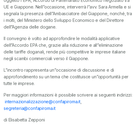
oggetto l”EPA, Accordo di Partenariato Economico negoziato tra
UE e Giappone. Nell”occasione, interverrà l”avv. Sara Armella e si
segnala la presenza dell”Ambasciatore del Giappone, nonché, tra
i molti, del Ministero dello Sviluppo Economico e del Direttore
dell”Agenzia delle dogane.
Il convegno è volto ad approfondire le modalità applicative
dell”Accordo EPA che, grazie alla riduzione e all”eliminazione
delle tariffe doganali, rende più competitive le imprese italiane
negli scambi commerciali verso il Giappone.
L”incontro rappresenta un”occasione di discussione e di
approfondimento su un tema che costituisce un”opportunità per
tutte le imprese.
Per maggiori informazioni è possibile scrivere ai seguenti indirizzi:
internazionalizzazione@confapiroma.it
,
segreteria@confapiroma.it
di Elisabetta Zepponi