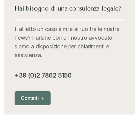
Italia Oggi
+
Hai bisogno di una consulenza legale?
Iva comunitaria e nazionale
+
Hai letto un caso simile al tuo tra le nostre
news? Parlane con un nostro avvocato:
MementoPiù - Giuffré
+
siamo a disposizione per chiarimenti e
assistenza.
Mercosur
+
+39 (0)2 7862 5150
Nautica
+
C
o
n
t
a
t
t
i
+
News
+
Pubblicazioni
+