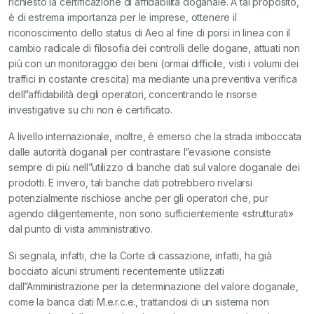
richiesto la certificazione di affidabilità doganale. A tal proposito,
è di estrema importanza per le imprese, ottenere il
riconoscimento dello status di Aeo al fine di porsi in linea con il
cambio radicale di filosofia dei controlli delle dogane, attuati non
più con un monitoraggio dei beni (ormai difficile, visti i volumi dei
traffici in costante crescita) ma mediante una preventiva verifica
dell”affidabilità degli operatori, concentrando le risorse
investigative su chi non è certificato.
A livello internazionale, inoltre, è emerso che la strada imboccata
dalle autorità doganali per contrastare l”evasione consiste
sempre di più nell”utilizzo di banche dati sul valore doganale dei
prodotti. E invero, tali banche dati potrebbero rivelarsi
potenzialmente rischiose anche per gli operatori che, pur
agendo diligentemente, non sono sufficientemente «strutturati»
dal punto di vista amministrativo.
Si segnala, infatti, che la Corte di cassazione, infatti, ha già
bocciato alcuni strumenti recentemente utilizzati
dall”Amministrazione per la determinazione del valore doganale,
come la banca dati M.e.r.c.e., trattandosi di un sistema non