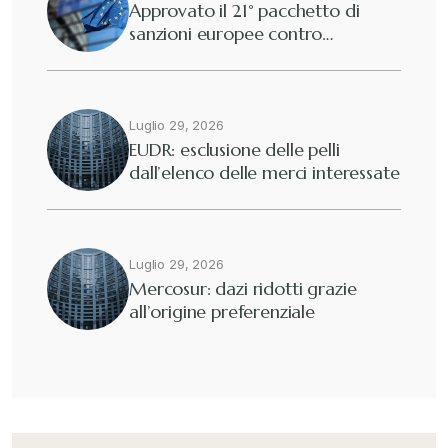
Approvato il 21° pacchetto di
sanzioni europee contro…
Dogane
+
Eutekne
Luglio 29, 2026
+
EUDR: esclusione delle pelli
dall’elenco delle merci interessate
Fisco e tributi
+
Guide e Manuali
+
Luglio 29, 2026
Mercosur: dazi ridotti grazie
all’origine preferenziale
Il Doganalista
+
International Trade Topics
+