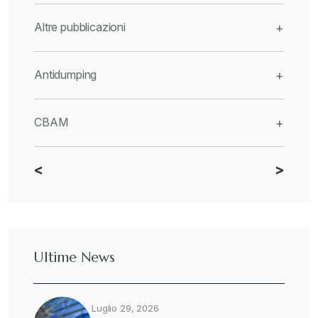
Altre pubblicazioni
+
Antidumping
+
CBAM
+
<
>
Dazi
+
Deforestazione
+
Ultime News
Diritto tributario internazionale
+
Luglio 29, 2026
Diritto tributario nazionale
+