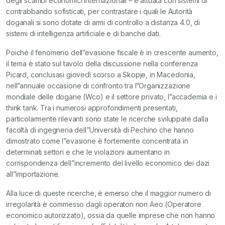
degli scambi economici internazionali – è attuata con sistemi di
contrabbando sofisticati, per contrastare i quali le Autorità
doganali si sono dotate di armi di controllo a distanza 4.0, di
sistemi di intelligenza artificiale e di banche dati.
Poiché il fenomeno dell”evasione fiscale è in crescente aumento,
il tema è stato sul tavolo della discussione nella conferenza
Picard, conclusasi giovedì scorso a Skopje, in Macedonia,
nell”annuale occasione di confronto tra l”Organizzazione
mondiale delle dogane (Wco) e il settore privato, l”accademia e i
think tank. Tra i numerosi approfondimenti presentati,
particolarmente rilevanti sono state le ricerche sviluppate dalla
facoltà di ingegneria dell”Università di Pechino che hanno
dimostrato come l”evasione è fortemente concentrata in
determinati settori e che le violazioni aumentano in
corrispondenza dell”incremento del livello economico dei dazi
all”importazione.
Alla luce di queste ricerche, è emerso che il maggior numero di
irregolarità è commesso dagli operatori non Aeo (Operatore
economico autorizzato), ossia da quelle imprese che non hanno