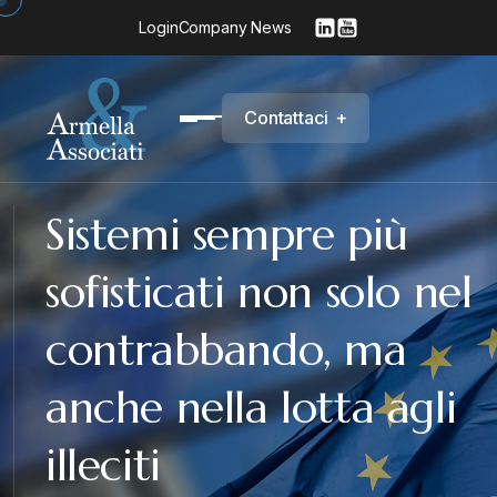
Login
Company News
C
o
n
t
a
t
t
a
c
i
+
Sistemi sempre più
sofisticati non solo nel
contrabbando, ma
anche nella lotta agli
illeciti