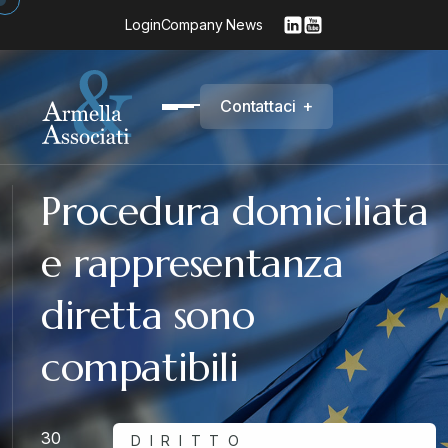
Login
Company News
C
o
n
t
a
t
t
a
c
i
+
Procedura domiciliata
e rappresentanza
diretta sono
compatibili
30
DIRITTO