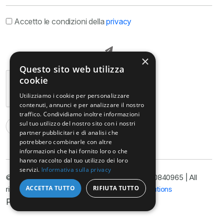
Accetto le condizioni della
privacy
×
Questo sito web utilizza
cookie
Utilizziamo i cookie per personalizzare
contenuti, annunci e per analizzare il nostro
traffico. Condividiamo inoltre informazioni
sul tuo utilizzo del nostro sito con i nostri
partner pubblicitari e di analisi che
potrebbero combinarle con altre
informazioni che hai fornito loro o che
hanno raccolto dal tuo utilizzo dei loro
servizi.
Informativa sulla privacy
© Copyright@ Studio Legale Armella P.I. 11090840965 | All
ACCETTA TUTTO
RIFIUTA TUTTO
rights reserved 2025 | Developed by
Nyx Solutions
Privacy Policy
Cookie Policy
Disclimer