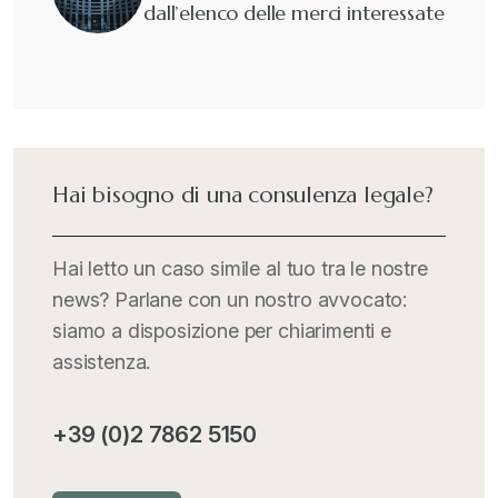
dall’elenco delle merci interessate
Guide e Manuali
+
Il Doganalista
+
International Trade Topics
+
Hai bisogno di una consulenza legale?
Italia Oggi
+
Hai letto un caso simile al tuo tra le nostre
news? Parlane con un nostro avvocato:
Iva comunitaria e nazionale
+
siamo a disposizione per chiarimenti e
assistenza.
MementoPiù - Giuffré
+
+39 (0)2 7862 5150
Mercosur
+