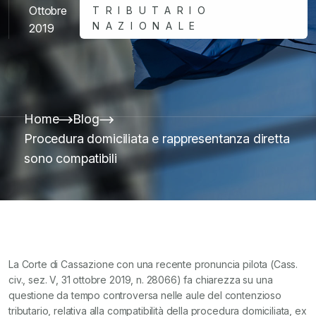
Ottobre
TRIBUTARIO
NAZIONALE
2019
Home
Blog
Procedura domiciliata e rappresentanza diretta
sono compatibili
La Corte di Cassazione con una recente pronuncia pilota (Cass.
civ., sez. V, 31 ottobre 2019, n. 28066) fa chiarezza su una
questione da tempo controversa nelle aule del contenzioso
tributario, relativa alla compatibilità della procedura domiciliata, ex