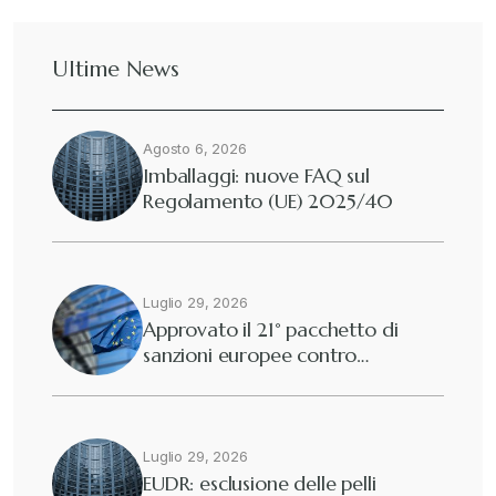
Dazi
+
Ultime News
Deforestazione
+
Agosto 6, 2026
Diritto tributario internazionale
+
Imballaggi: nuove FAQ sul
Regolamento (UE) 2025/40
Diritto tributario nazionale
+
Dogane
Luglio 29, 2026
+
Approvato il 21° pacchetto di
sanzioni europee contro…
Eutekne
+
Fisco e tributi
+
Luglio 29, 2026
EUDR: esclusione delle pelli