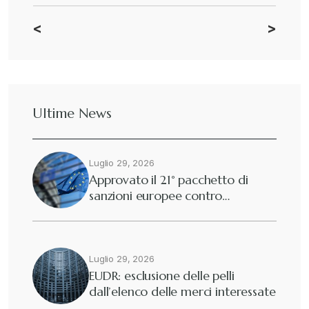
<
>
Dazi
+
Deforestazione
+
Ultime News
Diritto tributario internazionale
+
Luglio 29, 2026
Diritto tributario nazionale
+
Approvato il 21° pacchetto di
sanzioni europee contro…
Dogane
+
Eutekne
Luglio 29, 2026
+
EUDR: esclusione delle pelli
dall’elenco delle merci interessate
Fisco e tributi
+