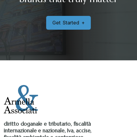
Senza categoria
+
G
e
t
S
t
a
r
t
e
d
+
Stampa 2019
+
Stampa 2020
+
Stampa 2021
+
Stampa 2022
+
Stampa 2023
+
diritto doganale e tributario, fiscalità
internazionale e nazionale, Iva, accise,
Stampa 2024
+