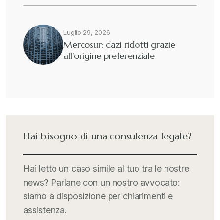
Guide e Manuali
+
Luglio 29, 2026
Mercosur: dazi ridotti grazie
all’origine preferenziale
Il Doganalista
+
International Trade Topics
+
Italia Oggi
+
Hai bisogno di una consulenza legale?
Iva comunitaria e nazionale
+
Hai letto un caso simile al tuo tra le nostre
news? Parlane con un nostro avvocato:
MementoPiù - Giuffré
+
siamo a disposizione per chiarimenti e
assistenza.