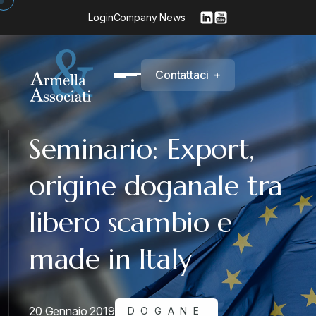
Login
Company News
C
o
n
t
a
t
t
a
c
i
+
Seminario: Export,
origine doganale tra
libero scambio e
made in Italy
20 Gennaio 2019
DOGANE