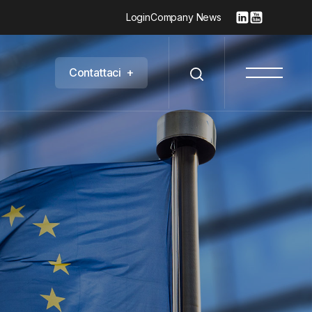
Login
Company News
C
o
n
t
a
t
t
a
c
i
+