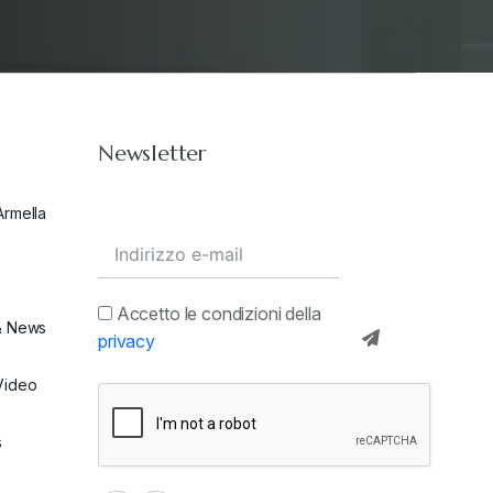
Stampa 2021
+
Stampa 2022
+
Newsletter
Stampa 2023
+
Armella
Stampa 2024
+
valore in dogana
+
Accetto le condizioni della
& News
privacy
Video
s