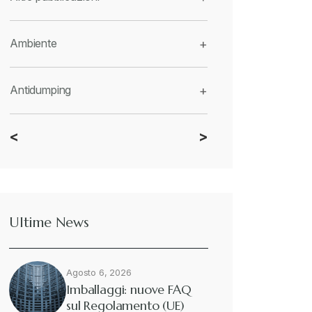
Ambiente
+
Antidumping
+
<
>
CBAM
+
Dazi
+
Ultime News
Deforestazione
+
Agosto 6, 2026
Diritto tributario internazionale
+
Imballaggi: nuove FAQ
sul Regolamento (UE)