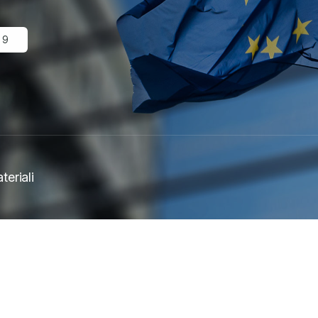
19
teriali