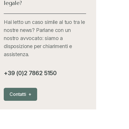
legale?
Italia Oggi
+
Hai letto un caso simile al tuo tra le
nostre news? Parlane con un
Iva comunitaria e nazionale
+
nostro avvocato: siamo a
disposizione per chiarimenti e
MementoPiù - Giuffré
+
assistenza.
Mercosur
+
+39 (0)2 7862 5150
Nautica
+
C
o
n
t
a
t
t
i
+
News
+
Pubblicazioni
+