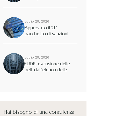
2025/40
Diritto tributario nazionale
+
Dogane
Luglio 29, 2026
+
Approvato il 21°
pacchetto di sanzioni
Eutekne
europee contro…
+
Fisco e tributi
+
Luglio 29, 2026
EUDR: esclusione delle
pelli dall’elenco delle
Guide e Manuali
+
merci interessate
Il Doganalista
+
International Trade Topics
+
Hai bisogno di una consulenza