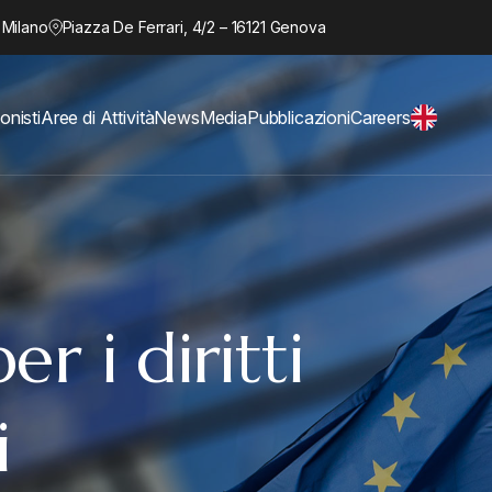
 Milano
Piazza De Ferrari, 4/2 – 16121 Genova
onisti
Aree di Attività
News
Media
Pubblicazioni
Careers
er i diritti
i