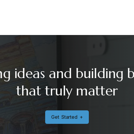
ng ideas and building 
that truly matter
G
e
t
S
t
a
r
t
e
d
+