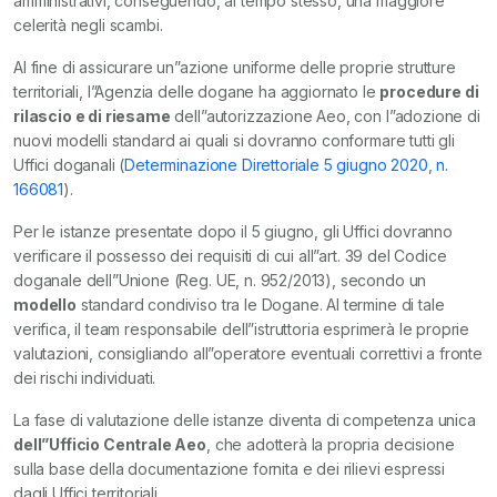
amministrativi, conseguendo, al tempo stesso, una maggiore
celerità negli scambi.
Al fine di assicurare un”azione uniforme delle proprie strutture
territoriali, l”Agenzia delle dogane ha aggiornato le
procedure di
rilascio e di riesame
dell”autorizzazione Aeo, con l”adozione di
nuovi modelli standard ai quali si dovranno conformare tutti gli
Uffici doganali (
Determinazione Direttoriale 5 giugno 2020, n.
166081
).
Per le istanze presentate dopo il 5 giugno, gli Uffici dovranno
verificare il possesso dei requisiti di cui all”art. 39 del Codice
doganale dell”Unione (Reg. UE, n. 952/2013), secondo un
modello
standard condiviso tra le Dogane. Al termine di tale
verifica, il team responsabile dell”istruttoria esprimerà le proprie
valutazioni, consigliando all”operatore eventuali correttivi a fronte
dei rischi individuati.
La fase di valutazione delle istanze diventa di competenza unica
dell”Ufficio Centrale Aeo
, che adotterà la propria decisione
sulla base della documentazione fornita e dei rilievi espressi
dagli Uffici territoriali.