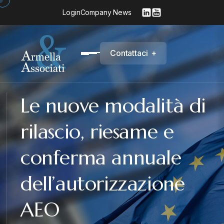
Login
Company News
C
o
n
t
a
t
t
a
c
i
+
Le nuove modalità di
rilascio, riesame e
conferma annuale
dell’autorizzazione
AEO