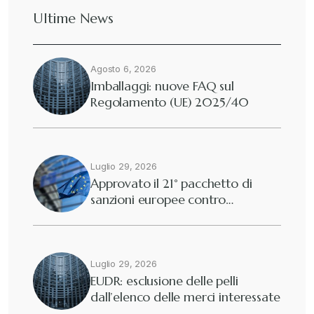
Ultime News
Deforestazione
+
Agosto 6, 2026
Diritto tributario internazionale
+
Imballaggi: nuove FAQ sul
Regolamento (UE) 2025/40
Diritto tributario nazionale
+
Dogane
Luglio 29, 2026
+
Approvato il 21° pacchetto di
sanzioni europee contro…
Eutekne
+
Fisco e tributi
+
Luglio 29, 2026
EUDR: esclusione delle pelli
dall’elenco delle merci interessate
Guide e Manuali
+