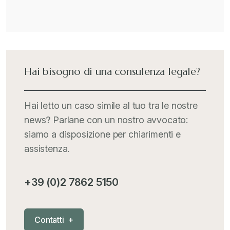
Il Doganalista
+
International Trade Topics
+
Hai bisogno di una consulenza legale?
Italia Oggi
+
Hai letto un caso simile al tuo tra le nostre
news? Parlane con un nostro avvocato:
Iva comunitaria e nazionale
+
siamo a disposizione per chiarimenti e
assistenza.
MementoPiù - Giuffré
+
+39 (0)2 7862 5150
Mercosur
+
C
o
n
t
a
t
t
i
+