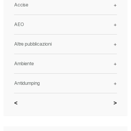
Accise
+
AEO
+
Altre pubblicazioni
+
Ambiente
+
Antidumping
+
<
>
CBAM
+
Dazi
+