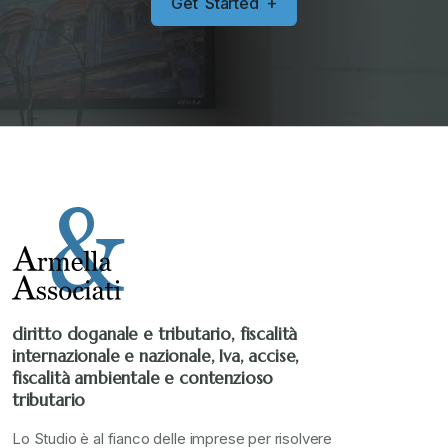
G
e
t
S
t
a
r
t
e
d
+
diritto doganale e tributario, fiscalità
internazionale e nazionale, Iva, accise,
fiscalità ambientale e contenzioso
tributario
Lo Studio è al fianco delle imprese per risolvere