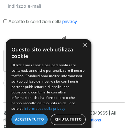
Accetto le condizioni della
privacy
×
Questo sito web utilizza
cookie
Utilizziamo i cookie per personalizzare
contenuti, annunci e per analizzare il nostro
traffico. Condividiamo inoltre informazioni
sul tuo utilizzo del nostro sito con i nostri
partner pubblicitari e di analisi che
potrebbero combinarle con altre
informazioni che hai fornito loro o che
hanno raccolto dal tuo utilizzo dei loro
servizi.
Informativa sulla privacy
© Copyright@ Studio Legale Armella P.I. 11090840965 | All
ACCETTA TUTTO
RIFIUTA TUTTO
rights reserved 2025 | Developed by
Nyx Solutions
Privacy Policy
Cookie Policy
Disclimer