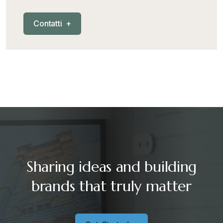
C
o
n
t
a
t
t
i
+
Sharing ideas and building
brands that truly matter