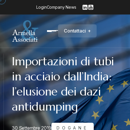
Login
Company News
C
o
n
t
a
t
t
a
c
i
+
Importazioni di tubi
in acciaio dall’India:
l’elusione dei dazi
antidumping
30 Settembre 2019
DOGANE