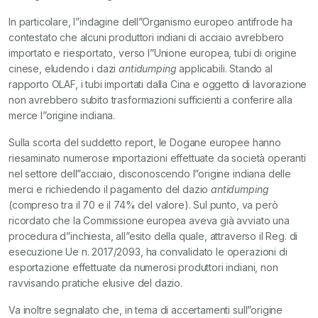
In particolare, l”indagine dell”Organismo europeo antifrode ha
contestato che alcuni produttori indiani di acciaio avrebbero
importato e riesportato, verso l”Unione europea, tubi di origine
cinese, eludendo i dazi
antidumping
applicabili. Stando al
rapporto OLAF, i tubi importati dalla Cina e oggetto di lavorazione
non avrebbero subito trasformazioni sufficienti a conferire alla
merce l”origine indiana.
Sulla scorta del suddetto report, le Dogane europee hanno
riesaminato numerose importazioni effettuate da società operanti
nel settore dell”acciaio, disconoscendo l”origine indiana delle
merci e richiedendo il pagamento del dazio
antidumping
(compreso tra il 70 e il 74% del valore). Sul punto, va però
ricordato che la Commissione europea aveva già avviato una
procedura d”inchiesta, all”esito della quale, attraverso il Reg. di
esecuzione Ue n. 2017/2093, ha convalidato le operazioni di
esportazione effettuate da numerosi produttori indiani, non
ravvisando pratiche elusive del dazio.
Va inoltre segnalato che, in tema di accertamenti sull”origine