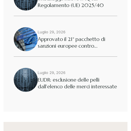
Regolamento (UE) 2025/40
Diritto tributario nazionale
+
Dogane
Luglio 29, 2026
+
Approvato il 21° pacchetto di
sanzioni europee contro…
Eutekne
+
Fisco e tributi
+
Luglio 29, 2026
EUDR: esclusione delle pelli
dall’elenco delle merci interessate
Guide e Manuali
+
Il Doganalista
+
International Trade Topics
+