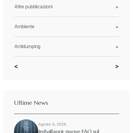
Altre pubblicazioni
+
Ambiente
+
Antidumping
+
<
>
CBAM
+
Dazi
+
Ultime News
Deforestazione
+
Agosto 6, 2026
Diritto tributario internazionale
+
Imballaggi: nuove FAQ sul