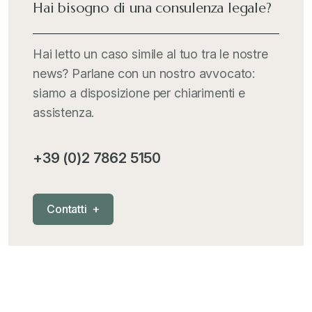
Hai bisogno di una consulenza legale?
Italia Oggi
+
Hai letto un caso simile al tuo tra le nostre
news? Parlane con un nostro avvocato:
Iva comunitaria e nazionale
+
siamo a disposizione per chiarimenti e
assistenza.
MementoPiù - Giuffré
+
+39 (0)2 7862 5150
Mercosur
+
C
o
n
t
a
t
t
i
+
Nautica
+
News
+