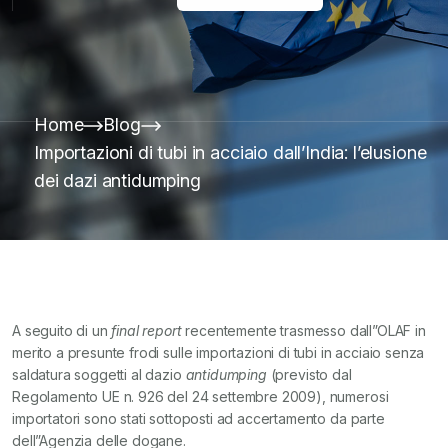
Home
Blog
Importazioni di tubi in acciaio dall’India: l’elusione
dei dazi antidumping
A seguito di un
final report
recentemente trasmesso dall”OLAF in
merito a presunte frodi sulle importazioni di tubi in acciaio senza
saldatura soggetti al dazio
antidumping
(previsto dal
Regolamento UE n. 926 del 24 settembre 2009), numerosi
importatori sono stati sottoposti ad accertamento da parte
dell”Agenzia delle dogane.