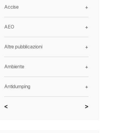
Accise
+
AEO
+
Altre pubblicazioni
+
Ambiente
+
Antidumping
+
<
>
CBAM
+
Dazi
+