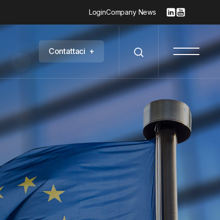
Login
Company News
C
o
n
t
a
t
t
a
c
i
+