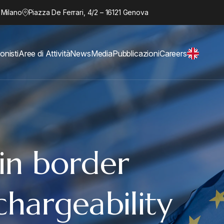
 Milano
Piazza De Ferrari, 4/2 – 16121 Genova
onisti
Aree di Attività
News
Media
Pubblicazioni
Careers
 in border
chargeability