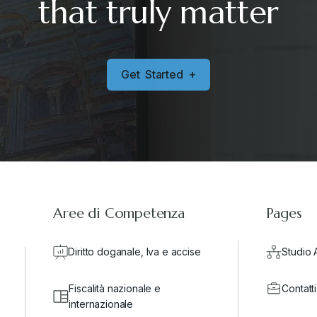
that truly matter
G
e
t
S
t
a
r
t
e
d
+
Aree di Competenza
Pages
Diritto doganale, Iva e accise
Studio 
Fiscalità nazionale e
Contatti
internazionale