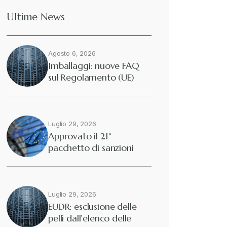
Ultime News
Deforestazione
+
Agosto 6, 2026
Diritto tributario internazionale
+
Imballaggi: nuove FAQ
sul Regolamento (UE)
2025/40
Diritto tributario nazionale
+
Dogane
Luglio 29, 2026
+
Approvato il 21°
pacchetto di sanzioni
Eutekne
europee contro…
+
Fisco e tributi
+
Luglio 29, 2026
EUDR: esclusione delle
pelli dall’elenco delle
Guide e Manuali
+