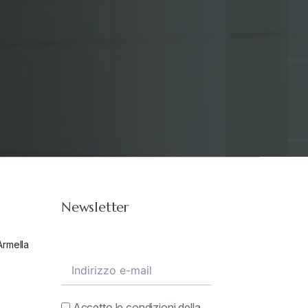
Stampa 2019
+
Stampa 2020
+
Stampa 2021
+
Stampa 2022
+
Newsletter
Stampa 2023
+
Armella
Stampa 2024
+
valore in dogana
+
Accetto le condizioni della