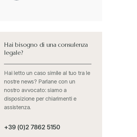
merci interessate
Il Doganalista
+
International Trade Topics
+
Hai bisogno di una consulenza
legale?
Italia Oggi
+
Hai letto un caso simile al tuo tra le
nostre news? Parlane con un
Iva comunitaria e nazionale
+
nostro avvocato: siamo a
disposizione per chiarimenti e
MementoPiù - Giuffré
+
assistenza.
Mercosur
+
+39 (0)2 7862 5150