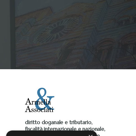
diritto doganale e tributario,
fiscalità internazionale e nazionale,
Iva, accise, fiscalità ambientale e