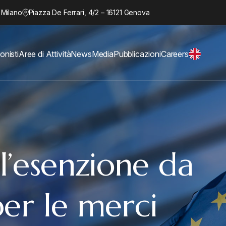
 Milano
Piazza De Ferrari, 4/2 – 16121 Genova
onisti
Aree di Attività
News
Media
Pubblicazioni
Careers
l’esenzione da
per le merci