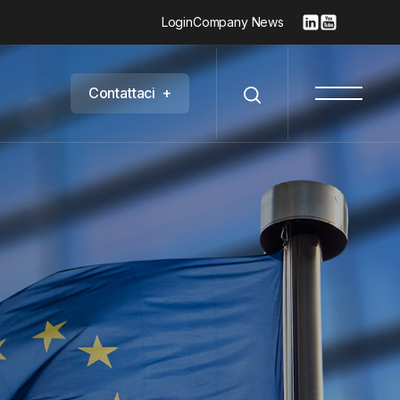
Login
Company News
C
o
n
t
a
t
t
a
c
i
+