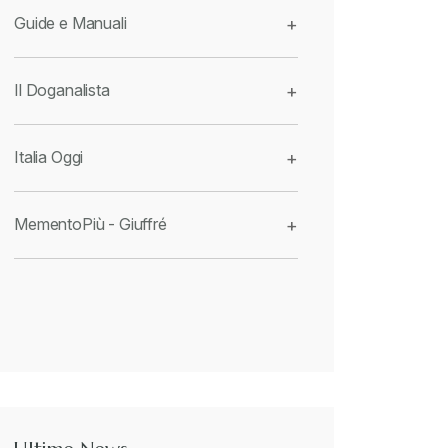
Guide e Manuali
+
Il Doganalista
+
Italia Oggi
+
MementoPiù - Giuffré
+