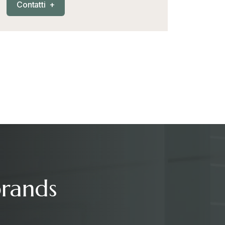
C
o
n
t
a
t
t
i
+
brands