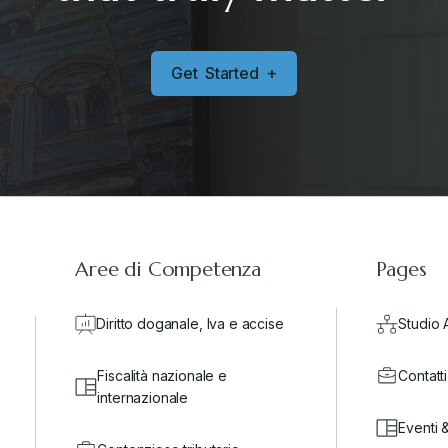
G
e
t
S
t
a
r
t
e
d
+
Aree di Competenza
Pages
Diritto doganale, Iva e accise
Studio 
Fiscalità nazionale e
Contatti
internazionale
Eventi 