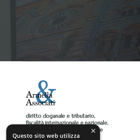
diritto doganale e tributario,
fiscalità internazionale e nazionale,
×
Iva, accise, fiscalità ambientale e
Questo sito web utilizza
contenzioso tributario