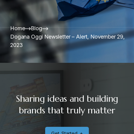
Home
Blog
Dogana Oggi Newsletter – Alert, November 29,
2023
Sharing ideas and building
brands that truly matter
G
e
t
S
t
a
r
t
e
d
+