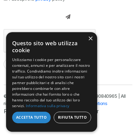
×
Questo sito web utilizza
cookie
Utilizziamo i cookie per personalizzare
contenuti, annunci e per analizzare il nostro
traffico. Condividiamo inoltre informazioni
sul tuo utilizzo del nostro sito con i nostri
partner pubblicitari e di analisi che
potrebbero combinarle con altre
informazioni che hai fornito loro o che
hanno raccolto dal tuo utilizzo dei loro
servizi.
Informativa sulla privacy
© Copyright © Armella Law Firm, VAT No. 11090840965 | All
ACCETTA TUTTO
RIFIUTA TUTTO
rights reserved 2025 | Developed by
Nyx Solutions
Privacy Policy
Cookie Policy
Disclaimer