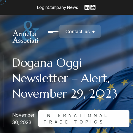
Login
Company News
C
o
n
t
a
c
t
u
s
+
Dogana Oggi
Newsletter – Alert,
November 29, 2023
November
INTERNATIONAL
30, 2023
TRADE TOPICS