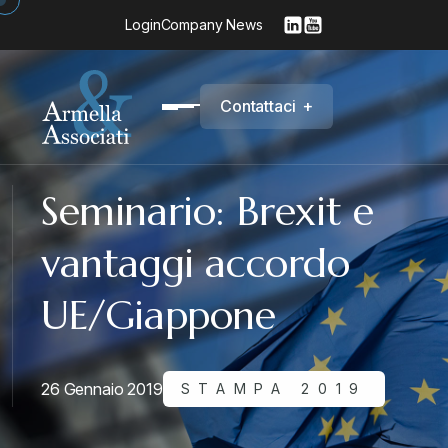
Login
Company News
C
o
n
t
a
t
t
a
c
i
+
Seminario: Brexit e
vantaggi accordo
UE/Giappone
26 Gennaio 2019
STAMPA 2019