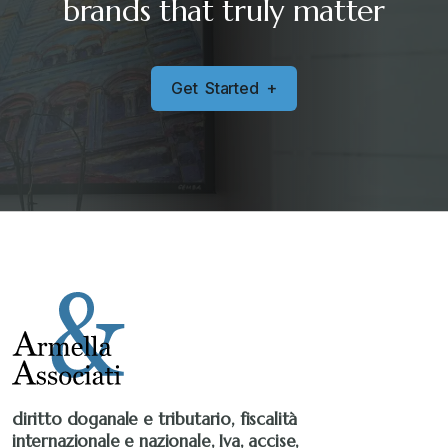
brands that truly matter
Sanzioni
+
G
e
t
S
t
a
r
t
e
d
+
Senza categoria
+
Stampa 2019
+
Stampa 2020
+
Stampa 2021
+
Stampa 2022
+
diritto doganale e tributario, fiscalità
internazionale e nazionale, Iva, accise,