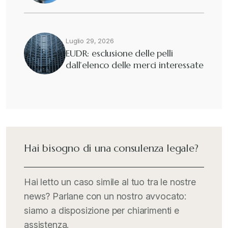
Eutekne
+
Fisco e tributi
+
Luglio 29, 2026
EUDR: esclusione delle pelli
dall’elenco delle merci interessate
Guide e Manuali
+
Il Doganalista
+
International Trade Topics
+
Hai bisogno di una consulenza legale?
Italia Oggi
+
Hai letto un caso simile al tuo tra le nostre
news? Parlane con un nostro avvocato:
Iva comunitaria e nazionale
+
siamo a disposizione per chiarimenti e
assistenza.