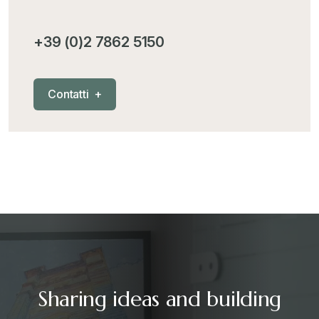
MementoPiù - Giuffré
+
+39 (0)2 7862 5150
Mercosur
+
C
o
n
t
a
t
t
i
+
Nautica
+
News
+
Pubblicazioni
+
RAEE
+
Sharing ideas and building
Riforma Doganale 2024
+