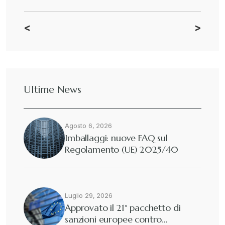
<
>
CBAM
+
Dazi
+
Ultime News
Deforestazione
+
Agosto 6, 2026
Diritto tributario internazionale
+
Imballaggi: nuove FAQ sul
Regolamento (UE) 2025/40
Diritto tributario nazionale
+
Dogane
Luglio 29, 2026
+
Approvato il 21° pacchetto di
sanzioni europee contro…