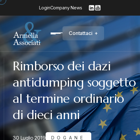
Login
Company News
C
o
n
t
a
t
t
a
c
i
+
Rimborso dei dazi
antidumping soggetto
al termine ordinario
di dieci anni
30 Luglio 2019
DOGANE