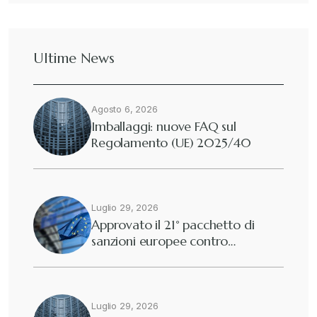
Dazi
+
Ultime News
Deforestazione
+
Agosto 6, 2026
Diritto tributario internazionale
+
Imballaggi: nuove FAQ sul
Regolamento (UE) 2025/40
Diritto tributario nazionale
+
Dogane
Luglio 29, 2026
+
Approvato il 21° pacchetto di
sanzioni europee contro…
Eutekne
+
Fisco e tributi
+
Luglio 29, 2026