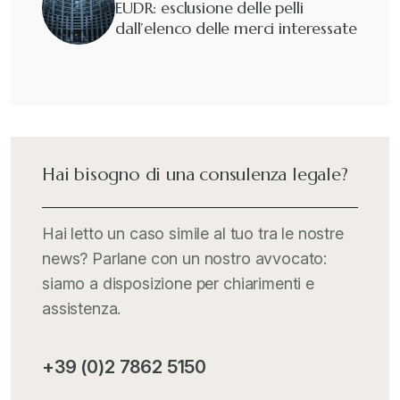
EUDR: esclusione delle pelli
dall’elenco delle merci interessate
Guide e Manuali
+
Il Doganalista
+
International Trade Topics
+
Hai bisogno di una consulenza legale?
Italia Oggi
+
Hai letto un caso simile al tuo tra le nostre
news? Parlane con un nostro avvocato:
Iva comunitaria e nazionale
+
siamo a disposizione per chiarimenti e
assistenza.
MementoPiù - Giuffré
+
+39 (0)2 7862 5150