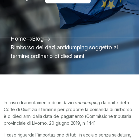
Home
Blog
Rimborso dei dazi antidumping soggetto al
termine ordinario di dieci anni
In caso di annullamento di un dazio
antidumping
da parte della
Corte di Giustizia il termine per proporre la domanda di rimborso
è di dieci anni dalla data del pagamento (Commissione tributaria
provinciale di Livorno, 20 giugno 2019, n. 144).
Il caso riguarda l”importazione di tubi in acciaio senza saldatura,