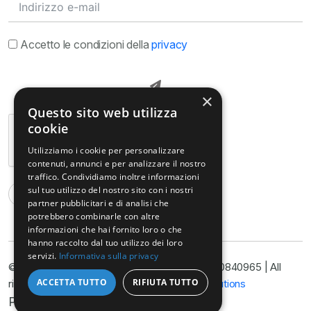
Accetto le condizioni della
privacy
×
Questo sito web utilizza
cookie
Utilizziamo i cookie per personalizzare
contenuti, annunci e per analizzare il nostro
traffico. Condividiamo inoltre informazioni
sul tuo utilizzo del nostro sito con i nostri
partner pubblicitari e di analisi che
potrebbero combinarle con altre
informazioni che hai fornito loro o che
hanno raccolto dal tuo utilizzo dei loro
servizi.
Informativa sulla privacy
© Copyright@ Studio Legale Armella P.I. 11090840965 | All
ACCETTA TUTTO
RIFIUTA TUTTO
rights reserved 2025 | Developed by
Nyx Solutions
Privacy Policy
Cookie Policy
Disclimer