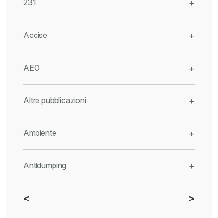
231
+
Accise
+
AEO
+
Altre pubblicazioni
+
Ambiente
+
Antidumping
+
<
>
CBAM
+