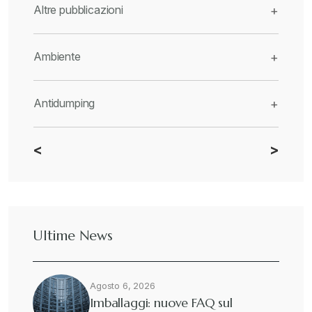
Altre pubblicazioni
+
Ambiente
+
Antidumping
+
<
>
CBAM
+
Dazi
+
Ultime News
Deforestazione
+
Agosto 6, 2026
Diritto tributario internazionale
+
Imballaggi: nuove FAQ sul