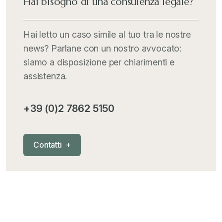
Hai bisogno di una consulenza legale?
Italia Oggi
+
Hai letto un caso simile al tuo tra le nostre
news? Parlane con un nostro avvocato:
Iva comunitaria e nazionale
+
siamo a disposizione per chiarimenti e
assistenza.
MementoPiù - Giuffré
+
+39 (0)2 7862 5150
Mercosur
+
C
o
n
t
a
t
t
i
+
Nautica
+
News
+