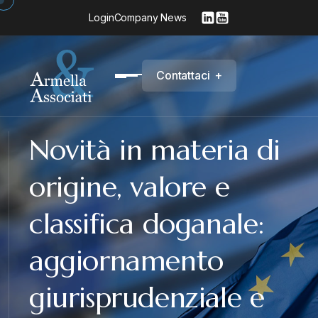
Login
Company News
C
o
n
t
a
t
t
a
c
i
+
Novità in materia di
origine, valore e
classifica doganale:
aggiornamento
giurisprudenziale e