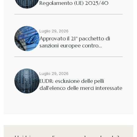
Regolamento (UE) 2025/40
Diritto tributario nazionale
+
Dogane
Luglio 29, 2026
+
Approvato il 21° pacchetto di
sanzioni europee contro…
Eutekne
+
Fisco e tributi
+
Luglio 29, 2026
EUDR: esclusione delle pelli
dall’elenco delle merci interessate
Guide e Manuali
+
Il Doganalista
+
International Trade Topics
+