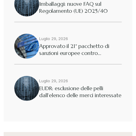
Imballaggi: nuove FAQ sul
Regolamento (UE) 2025/40
Diritto tributario nazionale
+
Dogane
Luglio 29, 2026
+
Approvato il 21° pacchetto di
sanzioni europee contro…
Eutekne
+
Fisco e tributi
+
Luglio 29, 2026
EUDR: esclusione delle pelli
dall’elenco delle merci interessate
Guide e Manuali
+
Il Doganalista
+