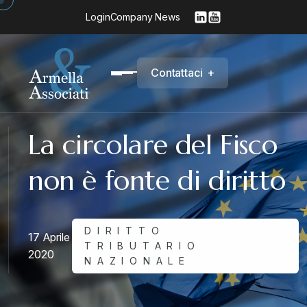
Login
Company News
C
o
n
t
a
t
t
a
c
i
+
La circolare del Fisco
non è fonte di diritto
DIRITTO
17 Aprile
TRIBUTARIO
2020
NAZIONALE