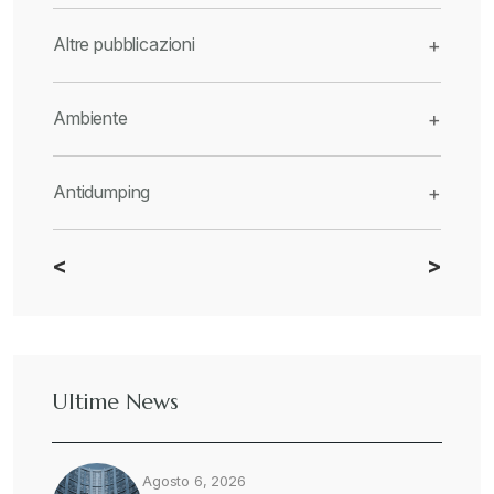
Altre pubblicazioni
+
Ambiente
+
Antidumping
+
<
>
CBAM
+
Dazi
+
Ultime News
Deforestazione
+
Agosto 6, 2026
Diritto tributario internazionale
+