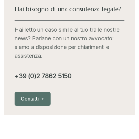
International Trade Topics
+
Hai bisogno di una consulenza legale?
Italia Oggi
+
Hai letto un caso simile al tuo tra le nostre
news? Parlane con un nostro avvocato:
Iva comunitaria e nazionale
+
siamo a disposizione per chiarimenti e
assistenza.
MementoPiù - Giuffré
+
+39 (0)2 7862 5150
Mercosur
+
C
o
n
t
a
t
t
i
+
Nautica
+
News
+