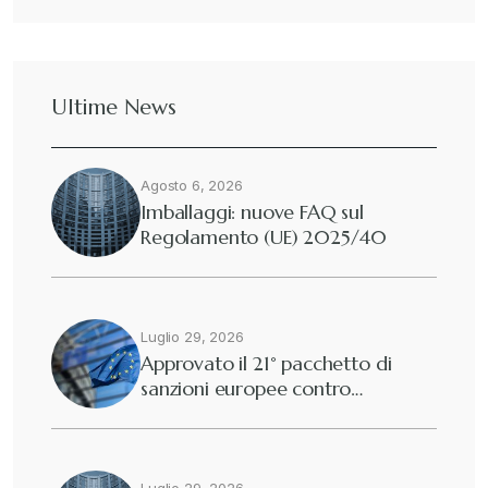
Dazi
+
Ultime News
Deforestazione
+
Agosto 6, 2026
Diritto tributario internazionale
+
Imballaggi: nuove FAQ sul
Regolamento (UE) 2025/40
Diritto tributario nazionale
+
Dogane
Luglio 29, 2026
+
Approvato il 21° pacchetto di
sanzioni europee contro…
Eutekne
+
Fisco e tributi
+