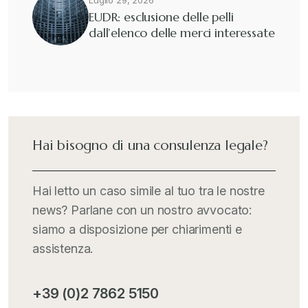
Luglio 29, 2026
EUDR: esclusione delle pelli
dall’elenco delle merci interessate
Guide e Manuali
+
Il Doganalista
+
International Trade Topics
+
Hai bisogno di una consulenza legale?
Italia Oggi
+
Hai letto un caso simile al tuo tra le nostre
news? Parlane con un nostro avvocato:
Iva comunitaria e nazionale
+
siamo a disposizione per chiarimenti e
assistenza.
MementoPiù - Giuffré
+
+39 (0)2 7862 5150