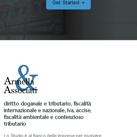
G
e
t
S
t
a
r
t
e
d
+
Senza categoria
+
Stampa 2019
+
Stampa 2020
+
Stampa 2021
+
Stampa 2022
+
diritto doganale e tributario, fiscalità
internazionale e nazionale, Iva, accise,
Stampa 2023
+
fiscalità ambientale e contenzioso
tributario
Stampa 2024
+
Lo Studio è al fianco delle imprese per risolvere