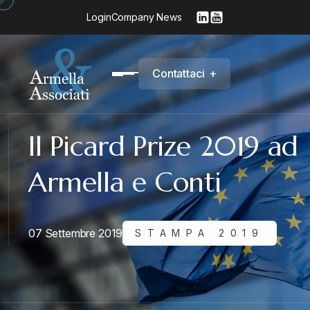
Login
Company News
C
o
n
t
a
t
t
a
c
i
+
Il Picard Prize 2019 ad
Armella e Conti
07 Settembre 2019
STAMPA 2019