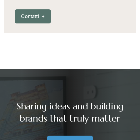
Mercosur
+
C
o
n
t
a
t
t
i
+
Nautica
+
News
+
Pubblicazioni
+
RAEE
+
Sharing ideas and building
Riforma Doganale 2024
+
brands that truly matter
Sanzioni
+