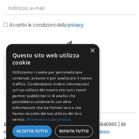
Accetto le condizioni della
privacy
×
Questo sito web utilizza
cookie
Utilizziamo i cookie per personalizzare
contenuti, annunci e per analizzare il nostro
traffico. Condividiamo inoltre informazioni
sul tuo utilizzo del nostro sito con i nostri
partner pubblicitari e di analisi che
potrebbero combinarle con altre
informazioni che hai fornito loro o che
hanno raccolto dal tuo utilizzo dei loro
servizi.
Informativa sulla privacy
© Copyright@ Studio Legale Armella P.I. 11090840965 | All
ACCETTA TUTTO
RIFIUTA TUTTO
rights reserved 2025 | Developed by
Nyx Solutions