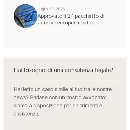
Fisco e tributi
+
Luglio 29, 2026
Approvato il 21° pacchetto di
sanzioni europee contro…
Guide e Manuali
+
Il Doganalista
+
International Trade Topics
+
Hai bisogno di una consulenza legale?
Italia Oggi
+
Hai letto un caso simile al tuo tra le nostre
news? Parlane con un nostro avvocato:
Iva comunitaria e nazionale
+
siamo a disposizione per chiarimenti e
assistenza.
MementoPiù - Giuffré
+