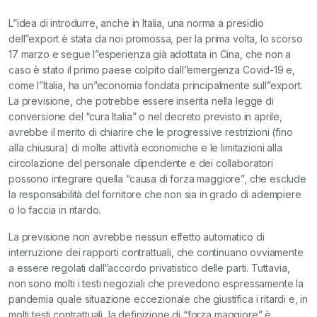
L”idea di introdurre, anche in Italia, una norma a presidio
dell”export è stata da noi promossa, per la prima volta, lo scorso
17 marzo e segue l”esperienza già adottata in Cina, che non a
caso è stato il primo paese colpito dall”emergenza Covid-19 e,
come l”Italia, ha un”economia fondata principalmente sull”export.
La previsione, che potrebbe essere inserita nella legge di
conversione del “cura Italia” o nel decreto previsto in aprile,
avrebbe il merito di chiarire che le progressive restrizioni (fino
alla chiusura) di molte attività economiche e le limitazioni alla
circolazione del personale dipendente e dei collaboratori
possono integrare quella “causa di forza maggiore”, che esclude
la responsabilità del fornitore che non sia in grado di adempiere
o lo faccia in ritardo.
La previsione non avrebbe nessun effetto automatico di
interruzione dei rapporti contrattuali, che continuano ovviamente
a essere regolati dall”accordo privatistico delle parti. Tuttavia,
non sono molti i testi negoziali che prevedono espressamente la
pandemia quale situazione eccezionale che giustifica i ritardi e, in
molti testi contrattuali, la definizione di “forza maggiore” è