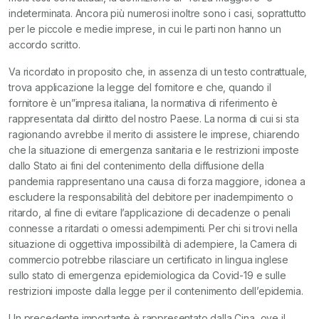
indeterminata. Ancora più numerosi inoltre sono i casi, soprattutto
per le piccole e medie imprese, in cui le parti non hanno un
accordo scritto.
Va ricordato in proposito che, in assenza di un testo contrattuale,
trova applicazione la legge del fornitore e che, quando il
fornitore è un”impresa italiana, la normativa di riferimento è
rappresentata dal diritto del nostro Paese. La norma di cui si sta
ragionando avrebbe il merito di assistere le imprese, chiarendo
che la situazione di emergenza sanitaria e le restrizioni imposte
dallo Stato ai fini del contenimento della diffusione della
pandemia rappresentano una causa di forza maggiore, idonea a
escludere la responsabilità del debitore per inadempimento o
ritardo, al fine di evitare l’applicazione di decadenze o penali
connesse a ritardati o omessi adempimenti. Per chi si trovi nella
situazione di oggettiva impossibilità di adempiere, la Camera di
commercio potrebbe rilasciare un certificato in lingua inglese
sullo stato di emergenza epidemiologica da Covid-19 e sulle
restrizioni imposte dalla legge per il contenimento dell’epidemia.
Un precedente importante è rappresentato dalla Cina, ove il