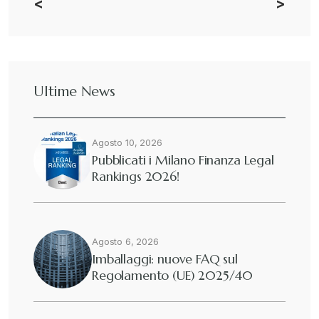
<
>
CBAM
+
Dazi
+
Ultime News
Deforestazione
+
Agosto 10, 2026
Diritto tributario internazionale
+
Pubblicati i Milano Finanza Legal
Rankings 2026!
Diritto tributario nazionale
+
Dogane
Agosto 6, 2026
+
Imballaggi: nuove FAQ sul
Regolamento (UE) 2025/40
Eutekne
+