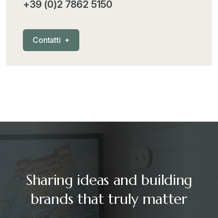
+39 (0)2 7862 5150
Mercosur
+
C
o
n
t
a
t
t
i
+
Nautica
+
News
+
Pubblicazioni
+
RAEE
+
Sharing ideas and building
Riforma Doganale 2024
+
brands that truly matter