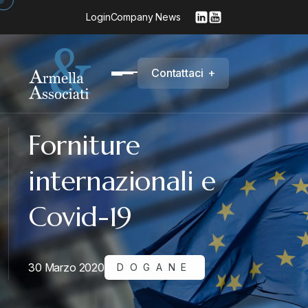
Login
Company News
C
o
n
t
a
t
t
a
c
i
+
Forniture
internazionali e
Covid-19
30 Marzo 2020
DOGANE