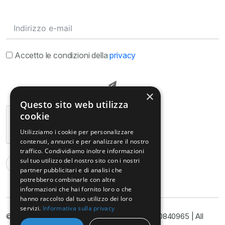
Accetto le condizioni della
privacy
×
Questo sito web utilizza
cookie
Utilizziamo i cookie per personalizzare
contenuti, annunci e per analizzare il nostro
traffico. Condividiamo inoltre informazioni
sul tuo utilizzo del nostro sito con i nostri
partner pubblicitari e di analisi che
potrebbero combinarle con altre
informazioni che hai fornito loro o che
hanno raccolto dal tuo utilizzo dei loro
servizi.
Informativa sulla privacy
© Copyright@ Studio Legale Armella P.I. 11090840965 | All