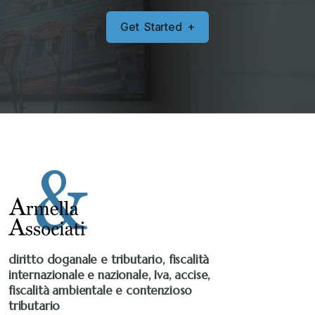
Sanzioni
+
G
e
t
S
t
a
r
t
e
d
+
Senza categoria
+
Stampa 2019
+
Stampa 2020
+
Stampa 2021
+
Stampa 2022
+
diritto doganale e tributario, fiscalità
internazionale e nazionale, Iva, accise,
Stampa 2023
+
fiscalità ambientale e contenzioso
tributario