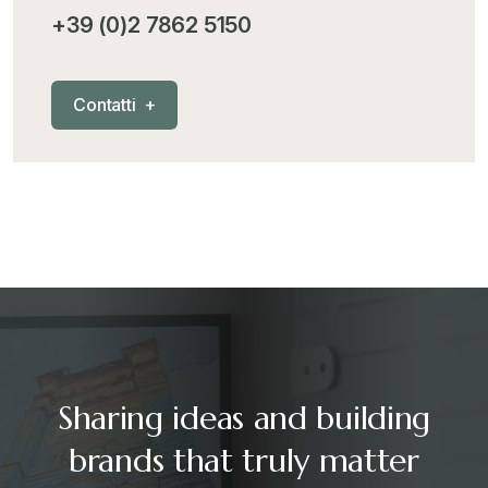
+39 (0)2 7862 5150
Mercosur
+
C
o
n
t
a
t
t
i
+
Nautica
+
News
+
Pubblicazioni
+
RAEE
+
Sharing ideas and building
Riforma Doganale 2024
+
brands that truly matter