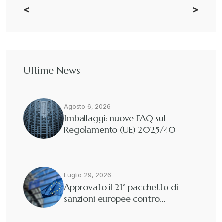
<
>
CBAM
+
Dazi
+
Ultime News
Deforestazione
+
Agosto 6, 2026
Diritto tributario internazionale
+
Imballaggi: nuove FAQ sul
Regolamento (UE) 2025/40
Diritto tributario nazionale
+
Dogane
Luglio 29, 2026
+
Approvato il 21° pacchetto di
sanzioni europee contro…
Eutekne
+