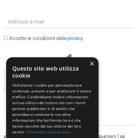
Accetto le condizioni della
privacy
×
Questo sito web utilizza
cookie
Utilizziamo i cookie per personalizzare
contenuti, annunci e per analizzare il nostro
traffico. Condividiamo inoltre informazioni
sul tuo utilizzo del nostro sito con i nostri
partner pubblicitari e di analisi che
potrebbero combinarle con altre
informazioni che hai fornito loro o che
hanno raccolto dal tuo utilizzo dei loro
servizi.
Informativa sulla privacy
© Copyright@ Studio Legale Armella P.I. 11090840965 | All