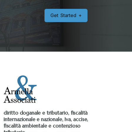
Sanzioni
+
G
e
t
S
t
a
r
t
e
d
+
Senza categoria
+
Stampa 2019
+
Stampa 2020
+
Stampa 2021
+
Stampa 2022
+
diritto doganale e tributario, fiscalità
internazionale e nazionale, Iva, accise,
Stampa 2023
+
fiscalità ambientale e contenzioso