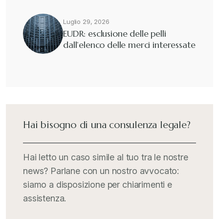
Fisco e tributi
+
Luglio 29, 2026
EUDR: esclusione delle pelli
dall’elenco delle merci interessate
Guide e Manuali
+
Il Doganalista
+
International Trade Topics
+
Hai bisogno di una consulenza legale?
Italia Oggi
+
Hai letto un caso simile al tuo tra le nostre
news? Parlane con un nostro avvocato:
Iva comunitaria e nazionale
+
siamo a disposizione per chiarimenti e
assistenza.
MementoPiù - Giuffré
+