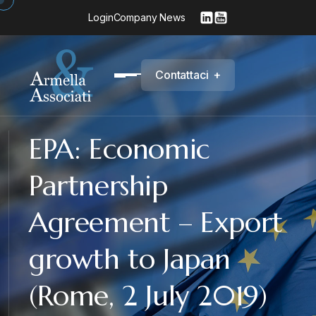
Login
Company News
C
o
n
t
a
t
t
a
c
i
+
EPA: Economic
Partnership
Agreement – Export
growth to Japan
(Rome, 2 July 2019)