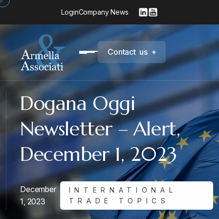
Login
Company News
C
o
n
t
a
c
t
u
s
+
Dogana Oggi
Newsletter – Alert,
December 1, 2023
December
INTERNATIONAL
1, 2023
TRADE TOPICS