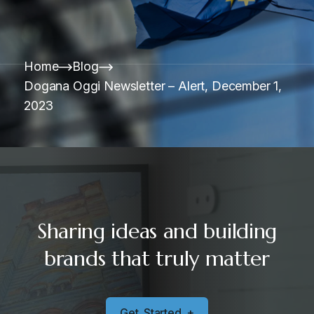
Home
Blog
Dogana Oggi Newsletter – Alert, December 1,
2023
Sharing ideas and building
brands that truly matter
G
e
t
S
t
a
r
t
e
d
+