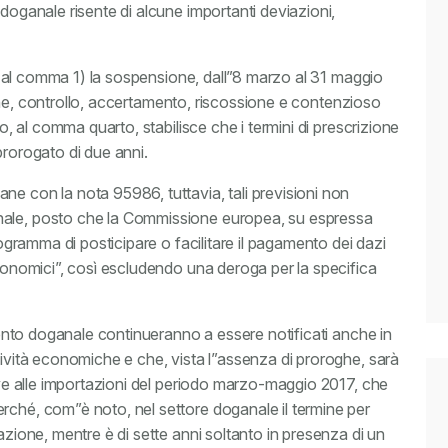
 doganale risente di alcune importanti deviazioni,
de (al comma 1) la sospensione, dall”8 marzo al 31 maggio
azione, controllo, accertamento, riscossione e contenzioso
lo, al comma quarto, stabilisce che i termini di prescrizione
prorogato di due anni.
ne con la nota 95986, tuttavia, tali previsioni non
nale, posto che la Commissione europea, su espressa
rogramma di posticipare o facilitare il pagamento dei dazi
economici”, così escludendo una deroga per la specifica
amento doganale continueranno a essere notificati anche in
tività economiche e che, vista l”assenza di proroghe, sarà
tive alle importazioni del periodo marzo-maggio 2017, che
rché, com”è noto, nel settore doganale il termine per
azione, mentre è di sette anni soltanto in presenza di un