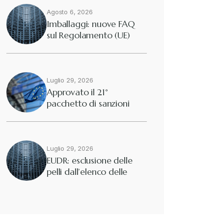
Agosto 6, 2026
Diritto tributario internazionale
+
Imballaggi: nuove FAQ
sul Regolamento (UE)
2025/40
Diritto tributario nazionale
+
Dogane
Luglio 29, 2026
+
Approvato il 21°
pacchetto di sanzioni
Eutekne
europee contro…
+
Fisco e tributi
+
Luglio 29, 2026
EUDR: esclusione delle
pelli dall’elenco delle
Guide e Manuali
+
merci interessate
Il Doganalista
+