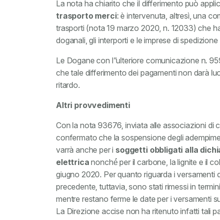
La nota ha chiarito che il differimento può appli
trasporto merci
: è intervenuta, altresì, una c
trasporti (nota 19 marzo 2020, n. 12033) che ha p
doganali, gli interporti e le imprese di spedizione
Le Dogane con l”ulteriore comunicazione n. 9598
che tale differimento dei pagamenti non darà luog
ritardo.
Altri provvedimenti
Con la nota 93676, inviata alle associazioni di 
confermato che la sospensione degli adempimenti t
varrà anche per i
soggetti obbligati alla dichi
elettrica
nonché́ per il carbone, la lignite e il c
giugno 2020. Per quanto riguarda i versamenti d
precedente, tuttavia, sono stati rimessi in termi
mentre restano ferme le date per i versamenti su
La Direzione accise non ha ritenuto infatti tali p