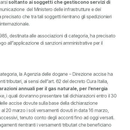
carsi
soltanto ai soggetti che gestiscono servizi di
omunicazione del Ministero delle infrastrutture e dei
recisato che tra tali soggetti rientrano gli spedizionieri
 internazionale.
5, destinata alle associazioni di categoria, ha precisato
o all”applicazione di sanzioni amministrative per il
categoria, la Agenzia delle dogane – Direzione accise ha
ributari, ai sensi dell”art. 62 del decreto Cura Italia,
arazioni annuali per il gas naturale, per l’energia
oke, i quali dovranno presentare tali dichiarazioni entro il 30
elle accise dovute sulla base della dichiarazione
ni al 20 marzo i soli versamenti dovuti in data 16 marzo,
ccessivi, tenuto conto degli acconti fino ad oggi versati.
agamenti rientranti i versamenti tributari che beneficiano