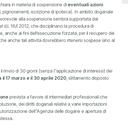
chiara in materia di sospensione di
eventuali azioni
i, pignoramenti, iscrizione di ipoteca). In ambito doganale
i favorevole alla sospensione sembra supportata dal
l d.l. 16/l 2012, che disciplinano la procedura di
e, anche ai fini dell’esecuzione forzata, per il recupero dei
che anche tali attività dovrebbero ritenersi sospese sino al
invio di 30 giorni (senza l”applicazione di interessi) dei
 il 17 marzo e il 30 aprile 2020
, slittamento disposto
ione
prevista a favore di intermediari professionali che
zione, dei diritti doganali relativi a varie importazioni
autorizzazione dell”Agenzia delle dogane e apertura di
stessa.