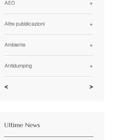
AEO
+
Altre pubblicazioni
+
Ambiente
+
Antidumping
+
<
>
CBAM
+
Dazi
+
Ultime News
Deforestazione
+