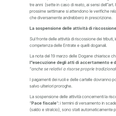
tre anni (sette in caso di reato, ai sensi dell”art
prossime settimane si attendono le verifiche rela
che diversamente andrebbero in prescrizione.
La sospensione delle attività di riscossion
Sul fronte delle attività di riscossione dei tributi
competenza delle Entrate e quelli doganali.
La nota del 19 marzo delle Dogane chiarisce che, 
l”esecuzione degli atti di accertamento e 
“
anche se relativi a risorse
proprie tradizional
I pagamenti dei ruoli e delle cartelle dovranno p
salvo ulteriori proroghe.
La sospensione delle attività concernenti la ris
“
Pace fiscale
“: i termini di versamento in sca
(saldo e stralcio), sono stati automaticamente 