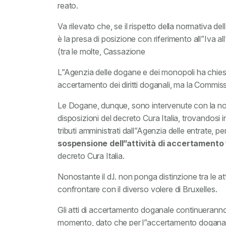
reato.
Va rilevato che, se il rispetto della normativa de
è la presa di posizione con riferimento all”Iva
(tra le molte, Cassazione
L”Agenzia delle dogane e dei monopoli ha chie
accertamento dei diritti doganali, ma la Commi
Le Dogane, dunque, sono intervenute con la no
disposizioni del decreto Cura Italia, trovandosi 
tributi amministrati dall”Agenzia delle entrate, pe
sospensione dell”attività di accertamento
decreto Cura Italia.
Nonostante il d.l. non ponga distinzione tra le atti
confrontare con il diverso volere di Bruxelles.
Gli atti di accertamento doganale continueranno,
momento, dato che per l”accertamento doganale 