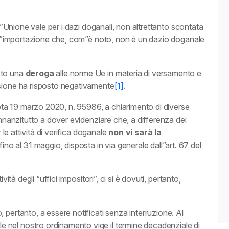
ll”Unione vale per i dazi doganali, non altrettanto scontata
 all”importazione che, com”è noto, non è un dazio doganale
sto una
deroga
alle norme Ue in materia di versamento e
ssione ha risposto negativamente
[1]
.
ta 19 marzo 2020, n. 95986, a chiarimento di diverse
innanzitutto a dover evidenziare che, a differenza dei
r le attività di verifica doganale
non vi sarà la
fino al 31 maggio, disposta in via generale dall”art. 67 del
vità degli “uffici impositori”, ci si è dovuti, pertanto,
 pertanto, a essere notificati senza interruzione. Al
nel nostro ordinamento vige il termine decadenziale di