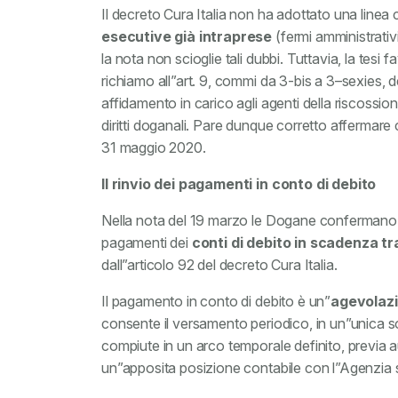
Il decreto Cura Italia non ha adottato una linea 
esecutive già intraprese
(fermi amministrativ
la nota non scioglie tali dubbi. Tuttavia, la tes
richiamo all”art. 9, commi da 3-bis a 3–sexies, de
affidamento in carico agli agenti della riscossion
diritti doganali. Pare dunque corretto affermare 
31 maggio 2020.
Il rinvio dei pagamenti in conto di debito
Nella nota del 19 marzo le Dogane confermano il r
pagamenti dei
conti di debito in scadenza tra
dall”articolo 92 del decreto Cura Italia.
Il pagamento in conto di debito è un”
agevolaz
consente il versamento periodico, in un”unica solu
compiute in un arco temporale definito, previa 
un”apposita posizione contabile con l”Agenzia 