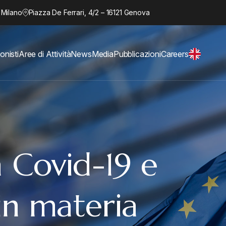
 Milano
Piazza De Ferrari, 4/2 – 16121 Genova
onisti
Aree di Attività
News
Media
Pubblicazioni
Careers
 Covid-19 e
in materia