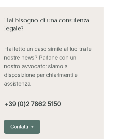
International Trade Topics
+
Hai bisogno di una consulenza
legale?
Italia Oggi
+
Hai letto un caso simile al tuo tra le
nostre news? Parlane con un
Iva comunitaria e nazionale
+
nostro avvocato: siamo a
disposizione per chiarimenti e
MementoPiù - Giuffré
+
assistenza.
Mercosur
+
+39 (0)2 7862 5150
Nautica
+
C
o
n
t
a
t
t
i
+