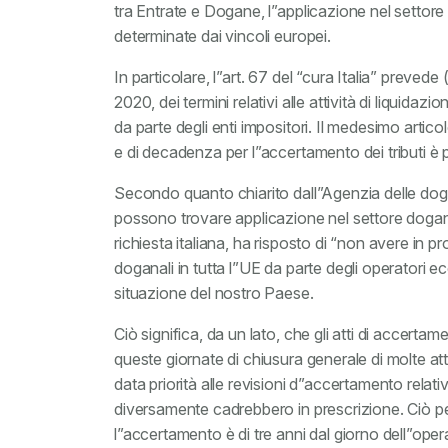
tra Entrate e Dogane, l”applicazione nel settore
determinate dai vincoli europei.
In particolare, l”art. 67 del “cura Italia” preve
2020, dei termini relativi alle attività di liquid
da parte degli enti impositori. Il medesimo artico
e di decadenza per l”accertamento dei tributi è 
Secondo quanto chiarito dall”Agenzia delle doga
possono trovare applicazione nel settore doga
richiesta italiana, ha risposto di “non avere in p
doganali in tutta l”UE da parte degli operatori 
situazione del nostro Paese.
Ciò significa, da un lato, che gli atti di accert
queste giornate di chiusura generale di molte at
data priorità alle revisioni d”accertamento rela
diversamente cadrebbero in prescrizione. Ciò pe
l”accertamento è di tre anni dal giorno dell”oper