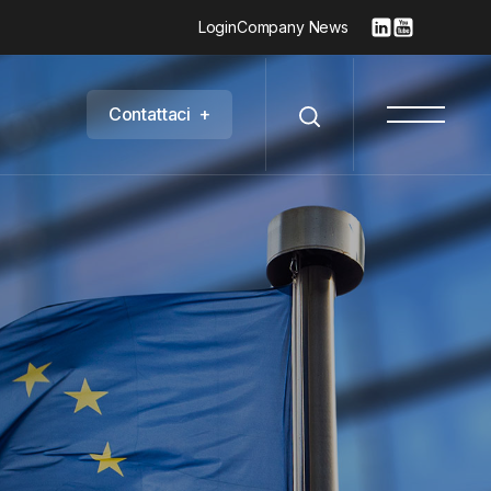
Login
Company News
C
o
n
t
a
t
t
a
c
i
+