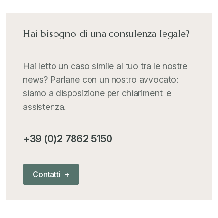
International Trade Topics
+
Hai bisogno di una consulenza legale?
Italia Oggi
+
Hai letto un caso simile al tuo tra le nostre
news? Parlane con un nostro avvocato:
Iva comunitaria e nazionale
+
siamo a disposizione per chiarimenti e
assistenza.
MementoPiù - Giuffré
+
+39 (0)2 7862 5150
Mercosur
+
C
o
n
t
a
t
t
i
+
Nautica
+