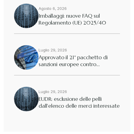
Agosto 6, 2026
Diritto tributario internazionale
+
Imballaggi: nuove FAQ sul
Regolamento (UE) 2025/40
Diritto tributario nazionale
+
Dogane
Luglio 29, 2026
+
Approvato il 21° pacchetto di
sanzioni europee contro…
Eutekne
+
Fisco e tributi
+
Luglio 29, 2026
EUDR: esclusione delle pelli
dall’elenco delle merci interessate
Guide e Manuali
+
Il Doganalista
+