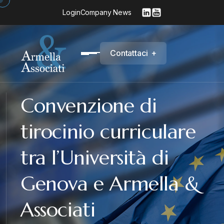
Login
Company News
C
o
n
t
a
t
t
a
c
i
+
Convenzione di
tirocinio curriculare
tra l’Università di
Genova e Armella &
Associati