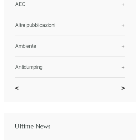
AEO
+
Altre pubblicazioni
+
Ambiente
+
Antidumping
+
<
>
CBAM
+
Dazi
+
Ultime News
Deforestazione
+