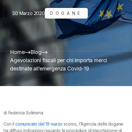
30 Marzo 2020
DOGANE
Home
Blog
Agevolazioni fiscali per chi importa merci
destinate all’emergenza Covid-19
di Federica Solimena
Con il
comunicato del 19 marzo
scorso, l”Agenzia delle dogane
ha diffuso indicazioni riguardo le procedure di importazione di