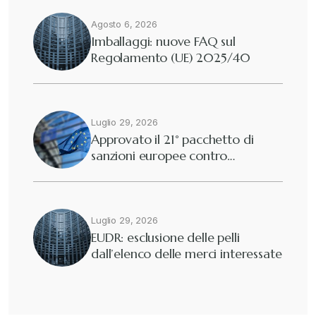
Agosto 6, 2026
Diritto tributario internazionale
+
Imballaggi: nuove FAQ sul
Regolamento (UE) 2025/40
Diritto tributario nazionale
+
Dogane
Luglio 29, 2026
+
Approvato il 21° pacchetto di
sanzioni europee contro…
Eutekne
+
Fisco e tributi
+
Luglio 29, 2026
EUDR: esclusione delle pelli
dall’elenco delle merci interessate
Guide e Manuali
+
Il Doganalista
+