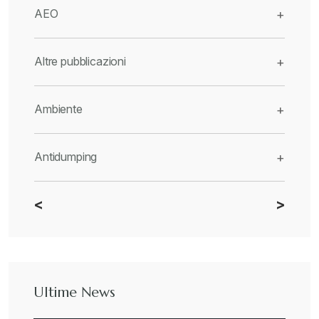
AEO
+
Altre pubblicazioni
+
Ambiente
+
Antidumping
+
<
>
CBAM
+
Dazi
+
Ultime News
Deforestazione
+