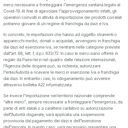
merci necessarie a fronteggiare l”emergenza sanitaria legato al
Covid-19. Al fine di agevolare l”approvvigionamento infatti, gli
operatori coinvolti in attività di importazione dei prodotti correlati
potranno giovare di un regime di franchigia da dazi e Iva.
In concreto, le importazioni che hanno ad oggetto strumenti o
apparecchi medici, donati o acquistati, avvengono in franchigia
dai dazi ed esenzione Iva, se rientranti nelle categorie previste
dall”art. 68, lett. f, d.p.r. 633/72. In caso le merci siano offerte in
regalo da Paesi terzi nel quadro delle relazioni internazionali,
l”Agenzia delle dogane può, su richiesta, autorizzare
l”ente/Autorità a ricevere le merci in esenzione Iva e franchigia
dai dazi. In entrambi i casi, lo sdoganamento può avvenire
attraverso bolletta A22 informatizzata.
Se invece l”importazione nel territorio nazionale comprende
“altre merci”, sempre necessarie a fronteggiare l”emergenza, da
parte di enti statali o a carattere caritativo su autorizzazione
dell”Autorità doganale, sarà applicata una sospensione
provvisoria dal pagamento dei dazi e dell”esenzione
dell”imposta. In questo caso, sarà necessario presentare una