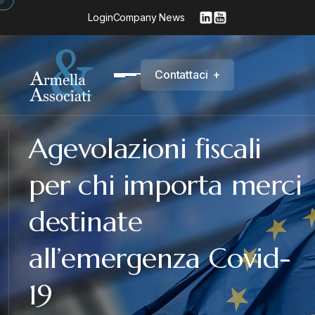
Login
Company News
C
o
n
t
a
t
t
a
c
i
+
Agevolazioni fiscali
per chi importa merci
destinate
all’emergenza Covid-
19