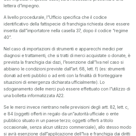
lettera d”impegno.
A livello procedurale, l”Ufficio specifica che il codice
identificativo della fattispecie di franchigia richiesta deve essere
inserita dall”importatore nella casella 37, dopo il codice “regime
40”.
Nel caso di importazioni di strumenti e apparecchi medici per
diagnosi e trattamenti, che si tratti di merci acquistate o donate, è
prevista la franchigia dai dazi, l”esenzione dall”Iva nel caso si
abbiano le condizioni previste dall”art. 68, lett. f) (es: strumenti
donati ad enti pubblici o ad enti con la finalità di fronteggiare
situazioni di emergenza dichiarata ufficialmente). Lo
sdoganamento delle merci può essere effettuato con l”utilizzo di
una bolletta informatizzata A22.
Se le merci invece rientrano nelle previsioni degli artt. 82, lett. c,
e 84 (oggetti offerti in regalo da un”autorità ufficiale o ente
pubblico situato in un paese terzo; oggetti offerti a titolo
occasionale, senza alcun utilizzo commerciale), allo stesso modo
si avrà esenzione dall”applicazione dell”Iva e franchigia dai diritti