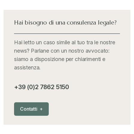
International Trade Topics
+
Hai bisogno di una consulenza legale?
Italia Oggi
+
Hai letto un caso simile al tuo tra le nostre
news? Parlane con un nostro avvocato:
Iva comunitaria e nazionale
+
siamo a disposizione per chiarimenti e
assistenza.
MementoPiù - Giuffré
+
+39 (0)2 7862 5150
Mercosur
+
C
o
n
t
a
t
t
i
+
Nautica
+