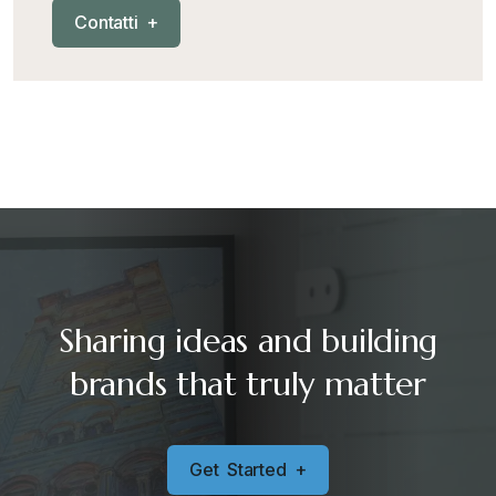
C
o
n
t
a
t
t
i
+
Sharing ideas and building
brands that truly matter
G
e
t
S
t
a
r
t
e
d
+