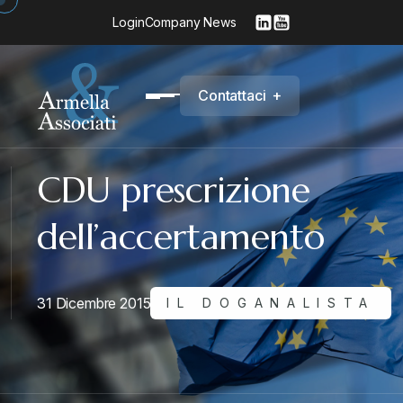
Login
Company News
C
o
n
t
a
t
t
a
c
i
+
CDU prescrizione
dell’accertamento
31 Dicembre 2015
IL DOGANALISTA