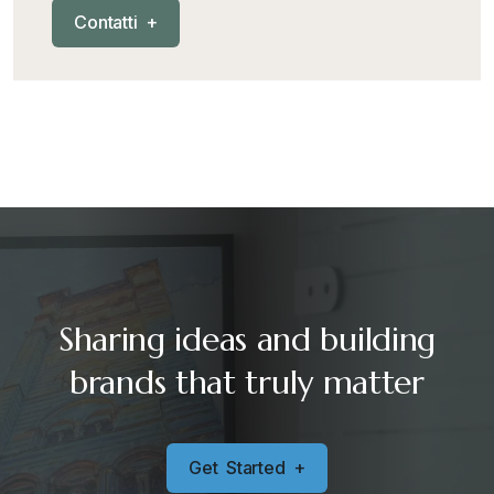
C
o
n
t
a
t
t
i
+
Sharing ideas and building
brands that truly matter
G
e
t
S
t
a
r
t
e
d
+