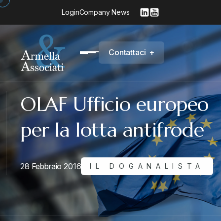
Login
Company News
C
o
n
t
a
t
t
a
c
i
+
OLAF Ufficio europeo
per la lotta antifrode
28 Febbraio 2016
IL DOGANALISTA