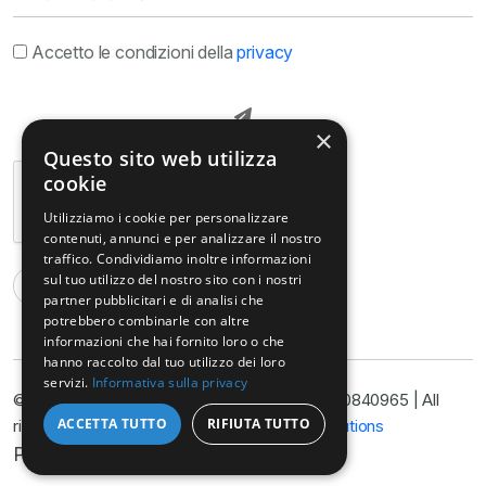
Accetto le condizioni della
privacy
×
Questo sito web utilizza
cookie
Utilizziamo i cookie per personalizzare
contenuti, annunci e per analizzare il nostro
traffico. Condividiamo inoltre informazioni
sul tuo utilizzo del nostro sito con i nostri
partner pubblicitari e di analisi che
potrebbero combinarle con altre
informazioni che hai fornito loro o che
hanno raccolto dal tuo utilizzo dei loro
servizi.
Informativa sulla privacy
© Copyright@ Studio Legale Armella P.I. 11090840965 | All
ACCETTA TUTTO
RIFIUTA TUTTO
rights reserved 2025 | Developed by
Nyx Solutions
Privacy Policy
Cookie Policy
Disclimer