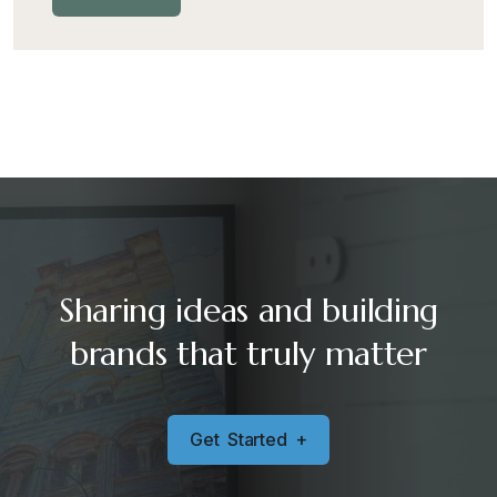
Sharing ideas and building
brands that truly matter
G
e
t
S
t
a
r
t
e
d
+