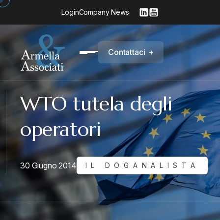
Login
Company News
C
o
n
t
a
t
t
a
c
i
+
WTO tutela degli
operatori
30 Giugno 2014
IL DOGANALISTA