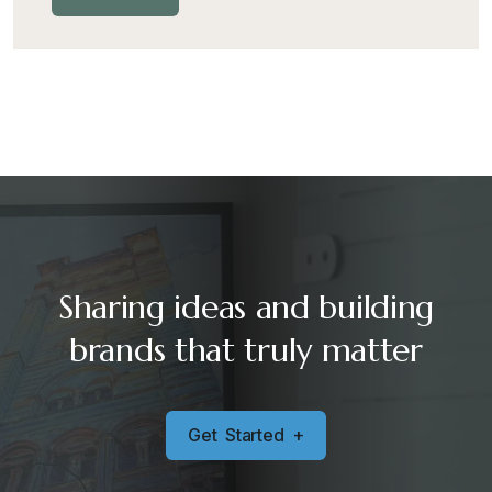
Sharing ideas and building
brands that truly matter
G
e
t
S
t
a
r
t
e
d
+