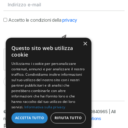
Accetto le condizioni della
privacy
×
Questo sito web utilizza
cookie
Utilizziamo i cookie per personalizzare
contenuti, annunci e per analizzare il nostro
traffico. Condividiamo inoltre informazioni
sul tuo utilizzo del nostro sito con i nostri
partner pubblicitari e di analisi che
potrebbero combinarle con altre
informazioni che hai fornito loro o che
hanno raccolto dal tuo utilizzo dei loro
servizi.
Informativa sulla privacy
© Copyright@ Studio Legale Armella P.I. 11090840965 | All
ACCETTA TUTTO
RIFIUTA TUTTO
rights reserved 2025 | Developed by
Nyx Solutions
Privacy Policy
Cookie Policy
Disclimer