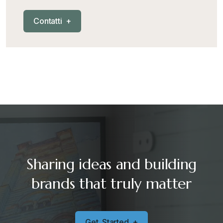
C
o
n
t
a
t
t
i
+
Sharing ideas and building
brands that truly matter
G
e
t
S
t
a
r
t
e
d
+