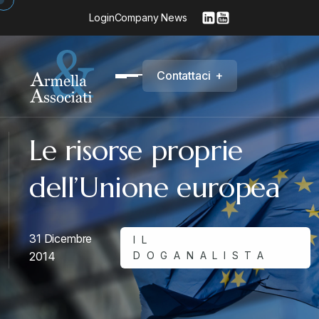
Login
Company News
C
o
n
t
a
t
t
a
c
i
+
Le risorse proprie
dell’Unione europea
31 Dicembre
IL
2014
DOGANALISTA