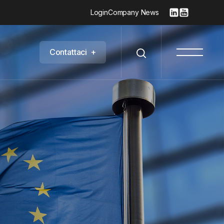
Login
Company News
C
o
n
t
a
t
t
a
c
i
+