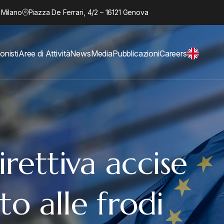
 Milano
Piazza De Ferrari, 4/2 – 16121 Genova
onisti
Aree di Attività
News
Media
Pubblicazioni
Careers
rettiva accise
to alle frodi