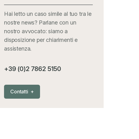
Hai letto un caso simile al tuo tra le
nostre news? Parlane con un
nostro avvocato: siamo a
disposizione per chiarimenti e
assistenza.
+39 (0)2 7862 5150
C
o
n
t
a
t
t
i
+