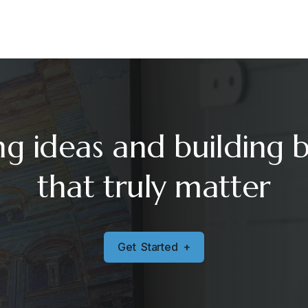
ng ideas and building 
that truly matter
G
e
t
S
t
a
r
t
e
d
+