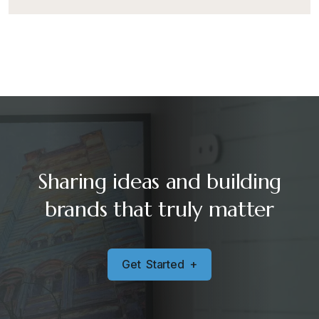
Sharing ideas and building
brands that truly matter
G
e
t
S
t
a
r
t
e
d
+