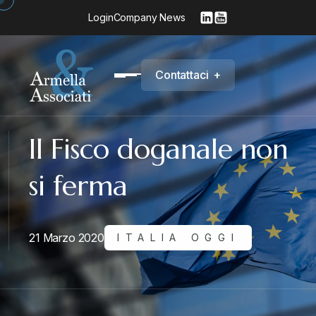
Login
Company News
C
o
n
t
a
t
t
a
c
i
+
Il Fisco doganale non
si ferma
21 Marzo 2020
ITALIA OGGI