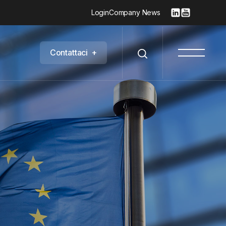
Login
Company News
C
o
n
t
a
t
t
a
c
i
+