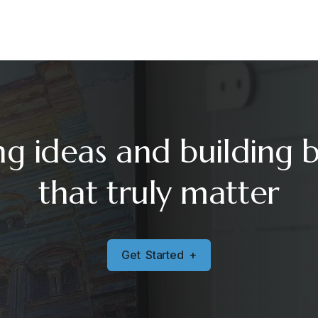
ng ideas and building 
that truly matter
G
e
t
S
t
a
r
t
e
d
+