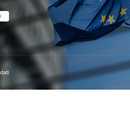
I
udati