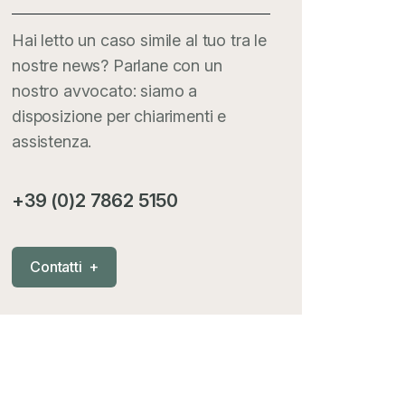
Hai letto un caso simile al tuo tra le
nostre news? Parlane con un
nostro avvocato: siamo a
disposizione per chiarimenti e
assistenza.
+39 (0)2 7862 5150
C
o
n
t
a
t
t
i
+