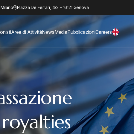
 Milano
Piazza De Ferrari, 4/2 – 16121 Genova
onisti
Aree di Attività
News
Media
Pubblicazioni
Careers
assazione
 royalties