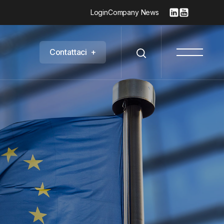
Login
Company News
C
o
n
t
a
t
t
a
c
i
+