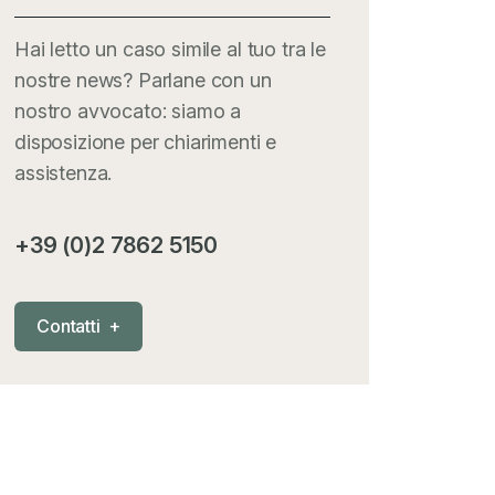
Hai letto un caso simile al tuo tra le
nostre news? Parlane con un
nostro avvocato: siamo a
disposizione per chiarimenti e
assistenza.
+39 (0)2 7862 5150
C
o
n
t
a
t
t
i
+