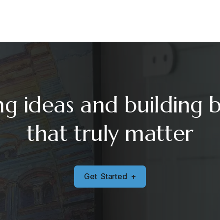
ng ideas and building 
that truly matter
G
e
t
S
t
a
r
t
e
d
+