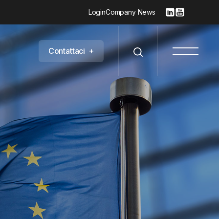
Login
Company News
C
o
n
t
a
t
t
a
c
i
+