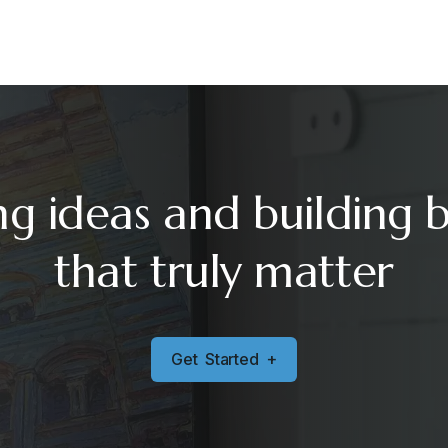
ng ideas and building 
that truly matter
G
e
t
S
t
a
r
t
e
d
+