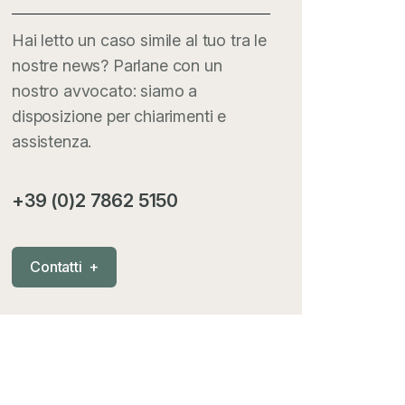
Hai letto un caso simile al tuo tra le
nostre news? Parlane con un
nostro avvocato: siamo a
disposizione per chiarimenti e
assistenza.
+39 (0)2 7862 5150
C
o
n
t
a
t
t
i
+