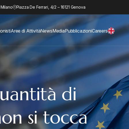
 Milano
Piazza De Ferrari, 4/2 – 16121 Genova
onisti
Aree di Attività
News
Media
Pubblicazioni
Careers
quantità di
on si tocca